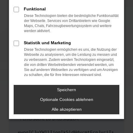
anderen Browser oder in einem privaten
Fenster?
Funktional
Starte dein Gerät neu.
Diese Technologien bieten die bestmögliche Funktionalität
der Webseite. Services von Drittanbietern wie Google
Das kann manchmal helfen, vorübergehende
Maps, Chats, Fahrzeugbewertungssystem und weitere
Probleme zu beheben.
werden aktiviert.
Stelle sicher, dass dein Browser und dein
Statistik und Marketing
Betriebssystem auf dem neuesten Stand
Diese Technologien ermöglichen es uns, die Nutzung der
sind.
Webseite zu analysieren, um die Leistung zu messen und
Veraltete Software birgt nicht nur ein
zu verbessern. Zudem werden Technologien eingesetzt,
Sicherheitsrisiko, sondern kann auch dazu
die von dritten Werbetreibenden verwendet werden, um
führen, dass bestimmte Funktionen nicht mehr
Sie auf anderen Webseiten zu verfolgen und um Anzeigen
zu schalten, die für Ihre Interessen relevant sind.
unterstützt werden.
Wende dich an den Webseitenbetreiber.
Speichern
Wenn du alle oben genannten Schritte versucht
hast, kontaktiere uns bitte. Wir werden
Optionale Cookies ablehnen
versuchen, das Problem zu beheben. Du kannst
Alle akzeptieren
uns diesen Text schicken, um uns bei der
Fehlersuche zu unterstützen:
ewogICJuYW1lIjogIk5ldHdvcmtFcnJvciIs