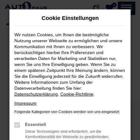
0
Zum
MENÜ
Hauptinhalt
Cookie Einstellungen
springen
Startseite
Fahrzeugangebote
Fahrzeug-Showroom
Wir nutzen Cookies, um Ihnen die bestmögliche
Nutzung unserer Webseite zu ermöglichen und unsere
Kommunikation mit Ihnen zu verbessern. Wir
Fehler: Network Error
berücksichtigen hierbei Ihre Präferenzen und
verarbeiten Daten für Marketing und Statistiken nur,
Beim Laden ist ein Fehler aufgetreten.
wenn Sie uns Ihre Einwilligung geben. Wenn Sie zu
einem späteren Zeitpunkt Ihre Meinung ändern, können
Hier sind ein paar Tipps, die dir helfen können:
Sie die Einwilligung jederzeit für die Zukunft widerrufen.
Weitere Informationen zum Umfang der
Überprüfe deine Firewall und deine
Datenverarbeitung finden Sie hier:
Internetverbindung.
Datenschutzerklärung
,
Cookie-Richtlinie
.
Laden andere Webseiten, zum Beispiel deine
Impressum
Suchmaschine?
Folgende Kategorien von Cookies werden von uns eingesetzt:
Prüfe deine Browsererweiterungen.
Manche Erweiterungen, wie Werbeblocker,
Essentiell
können das Laden bestimmter Seiten
Diese Technologien sind erforderlich, um die
verhindern. Funktioniert die Seite in einem
Kernfunktionalität der Webseite zu gewährleisten.