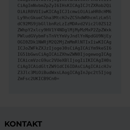
CiAgImNvbmZpZyI6IHsKICAgICJtZXRob2Qi
OiAiR0VUIiwKICAgICJ1cmwiOiAiaHR0cHM6
Ly9hcGkueC5ha3MtcHJvZC5hdWRhcmlzLm5l
dC92MS9jbGllbnRzLzIzMDAvd2Vic2l0ZS12
ZWhpY2xlcy9HV1Y4NDglMjMyMzMxP2ZpZWxk
PWludGVybmFsTnVtYmVyJndlYnNpdGU9NjEy
OGI0ZDk1NWRjM2Q2MjZmMmRlNTIxIiwKICAg
ICJoZWFkZXJzIjoge30sCiAgICAiYm9keSI6
IG51bGwsCiAgICAiZXhwZWN0IjogewogICAg
ICAicmVzcG9uc2VUeXBlIjogIiIKICAgIH0s
CiAgICAidGltZW91dCI6IDAsCiAgICAicHJv
Z3Jlc3MiOiBudWxsLAogICAgInJpc2t5Ijog
ZmFsc2UKICB9Cn0=
KONTAKT