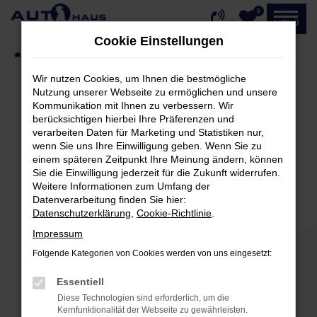
0
Zum
MENÜ
Hauptinhalt
Cookie Einstellungen
springen
Startseite
Fahrzeugangebote
Fahrzeug-Showroom
Wir nutzen Cookies, um Ihnen die bestmögliche
Nutzung unserer Webseite zu ermöglichen und unsere
Kommunikation mit Ihnen zu verbessern. Wir
Fehler: Network Error
berücksichtigen hierbei Ihre Präferenzen und
verarbeiten Daten für Marketing und Statistiken nur,
Beim Laden ist ein Fehler aufgetreten.
wenn Sie uns Ihre Einwilligung geben. Wenn Sie zu
einem späteren Zeitpunkt Ihre Meinung ändern, können
Hier sind ein paar Tipps, die dir helfen können:
Sie die Einwilligung jederzeit für die Zukunft widerrufen.
Weitere Informationen zum Umfang der
Überprüfe deine Firewall und deine
Datenverarbeitung finden Sie hier:
Internetverbindung.
Datenschutzerklärung
,
Cookie-Richtlinie
.
Laden andere Webseiten, zum Beispiel deine
Impressum
Suchmaschine?
Folgende Kategorien von Cookies werden von uns eingesetzt:
Prüfe deine Browsererweiterungen.
Manche Erweiterungen, wie Werbeblocker,
Essentiell
können das Laden bestimmter Seiten
Diese Technologien sind erforderlich, um die
verhindern. Funktioniert die Seite in einem
Kernfunktionalität der Webseite zu gewährleisten.