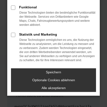
anderen Browser oder in einem privaten
Fenster?
Funktional
Starte dein Gerät neu.
Diese Technologien bieten die bestmögliche Funktionalität
der Webseite. Services von Drittanbietern wie Google
Das kann manchmal helfen, vorübergehende
Maps, Chats, Fahrzeugbewertungssystem und weitere
Probleme zu beheben.
werden aktiviert.
Stelle sicher, dass dein Browser und dein
Statistik und Marketing
Betriebssystem auf dem neuesten Stand
Diese Technologien ermöglichen es uns, die Nutzung der
sind.
Webseite zu analysieren, um die Leistung zu messen und
Veraltete Software birgt nicht nur ein
zu verbessern. Zudem werden Technologien eingesetzt,
Sicherheitsrisiko, sondern kann auch dazu
die von dritten Werbetreibenden verwendet werden, um
führen, dass bestimmte Funktionen nicht mehr
Sie auf anderen Webseiten zu verfolgen und um Anzeigen
zu schalten, die für Ihre Interessen relevant sind.
unterstützt werden.
Wende dich an den Webseitenbetreiber.
Speichern
Wenn du alle oben genannten Schritte versucht
hast, kontaktiere uns bitte. Wir werden
Optionale Cookies ablehnen
versuchen, das Problem zu beheben. Du kannst
Alle akzeptieren
uns diesen Text schicken, um uns bei der
Fehlersuche zu unterstützen:
ewogICJuYW1lIjogIk5ldHdvcmtFcnJvciIs