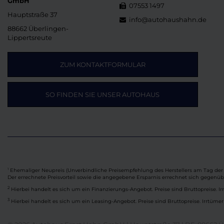
GmbH
07553 1497
Hauptstraße 37
info@autohaushahn.de
88662 Überlingen-
Lippertsreute
ZUM KONTAKTFORMULAR
SO FINDEN SIE UNSER AUTOHAUS
Ehemaliger Neupreis (Unverbindliche Preisempfehlung des Herstellers am Tag der 
1
Der errechnete Preisvorteil sowie die angegebene Ersparnis errechnet sich gegenü
2
Hierbei handelt es sich um ein Finanzierungs-Angebot. Preise sind Bruttopreise. Ir
3
Hierbei handelt es sich um ein Leasing-Angebot. Preise sind Bruttopreise. Irrtümer