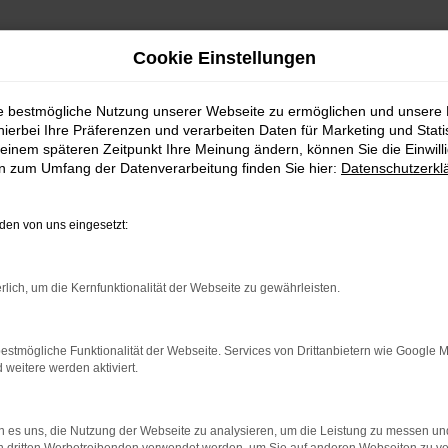
Cookie Einstellungen
ie bestmögliche Nutzung unserer Webseite zu ermöglichen und unsere
hierbei Ihre Präferenzen und verarbeiten Daten für Marketing und Stati
einem späteren Zeitpunkt Ihre Meinung ändern, können Sie die Einwillig
en zum Umfang der Datenverarbeitung finden Sie hier:
Datenschutzerkl
en von uns eingesetzt:
rlich, um die Kernfunktionalität der Webseite zu gewährleisten.
indung.
hine?
estmögliche Funktionalität der Webseite. Services von Drittanbietern wie Google 
eitere werden aktiviert.
aden bestimmter Seiten verhindern. Funktioniert die Seite in e
 zu beheben.
 es uns, die Nutzung der Webseite zu analysieren, um die Leistung zu messen u