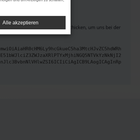
rfolgen und um Anzeigen zu schalten,
ht mehr unterstützt werden.
Alle akzeptieren
ben. Du kannst uns diesen Text schicken, um uns bei der
cmwiOiAiaHR0cHM6Ly9hcGkueC5ha3MtcHJvZC5hdWRh
bE51bWJlciZ3ZWJzaXRlPTYxMjhiNGQ5NTVkYzNkNjI2
InJlc3BvbnNlVHlwZSI6ICIiCiAgICB9LAogICAgInRp