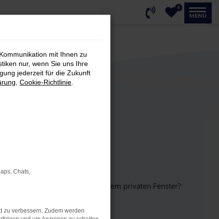
0
MENÜ
 Kommunikation mit Ihnen zu
stiken nur, wenn Sie uns Ihre
ung jederzeit für die Zukunft
ärung
,
Cookie-Richtlinie
.
Maps, Chats,
inem anderen Browser oder in einem privaten Fenster?
nd zu verbessern. Zudem werden