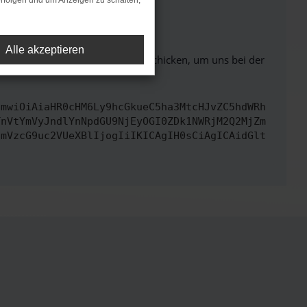
rfolgen und um Anzeigen zu schalten,
ht mehr unterstützt werden.
Alle akzeptieren
ben. Du kannst uns diesen Text schicken, um uns bei der
cmwiOiAiaHR0cHM6Ly9hcGkueC5ha3MtcHJvZC5hdWRh
TnVtYmVyJndlYnNpdGU9NjEyOGI0ZDk1NWRjM2Q2MjZm
cmVzcG9uc2VUeXBlIjogIiIKICAgIH0sCiAgICAidGlt