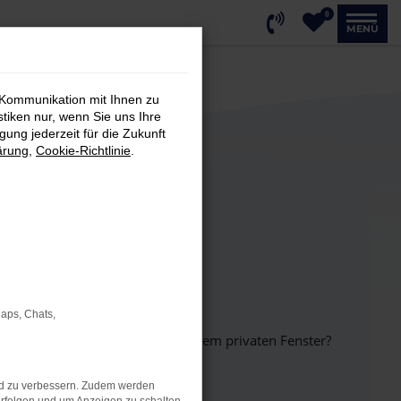
0
MENÜ
 Kommunikation mit Ihnen zu
stiken nur, wenn Sie uns Ihre
ung jederzeit für die Zukunft
ärung
,
Cookie-Richtlinie
.
Maps, Chats,
inem anderen Browser oder in einem privaten Fenster?
nd zu verbessern. Zudem werden