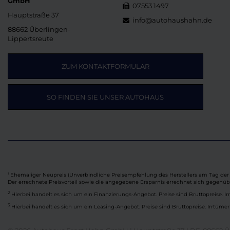
GmbH
07553 1497
Hauptstraße 37
info@autohaushahn.de
88662 Überlingen-
Lippertsreute
ZUM KONTAKTFORMULAR
SO FINDEN SIE UNSER AUTOHAUS
Ehemaliger Neupreis (Unverbindliche Preisempfehlung des Herstellers am Tag der 
1
Der errechnete Preisvorteil sowie die angegebene Ersparnis errechnet sich gegenü
2
Hierbei handelt es sich um ein Finanzierungs-Angebot. Preise sind Bruttopreise. Ir
3
Hierbei handelt es sich um ein Leasing-Angebot. Preise sind Bruttopreise. Irrtümer