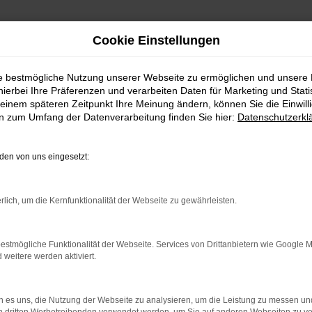
Cookie Einstellungen
ie bestmögliche Nutzung unserer Webseite zu ermöglichen und unsere
hierbei Ihre Präferenzen und verarbeiten Daten für Marketing und Stati
einem späteren Zeitpunkt Ihre Meinung ändern, können Sie die Einwillig
en zum Umfang der Datenverarbeitung finden Sie hier:
Datenschutzerkl
en von uns eingesetzt:
rlich, um die Kernfunktionalität der Webseite zu gewährleisten.
indung.
hine?
estmögliche Funktionalität der Webseite. Services von Drittanbietern wie Google 
eitere werden aktiviert.
aden bestimmter Seiten verhindern. Funktioniert die Seite in e
 zu beheben.
 es uns, die Nutzung der Webseite zu analysieren, um die Leistung zu messen u