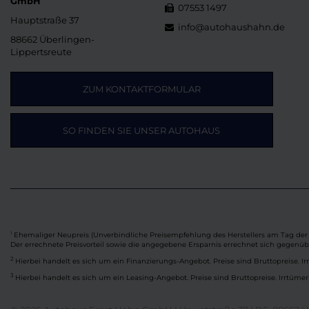
GmbH
07553 1497
Hauptstraße 37
info@autohaushahn.de
88662 Überlingen-
Lippertsreute
ZUM KONTAKTFORMULAR
SO FINDEN SIE UNSER AUTOHAUS
Ehemaliger Neupreis (Unverbindliche Preisempfehlung des Herstellers am Tag der 
1
Der errechnete Preisvorteil sowie die angegebene Ersparnis errechnet sich gegenü
2
Hierbei handelt es sich um ein Finanzierungs-Angebot. Preise sind Bruttopreise. Ir
3
Hierbei handelt es sich um ein Leasing-Angebot. Preise sind Bruttopreise. Irrtümer