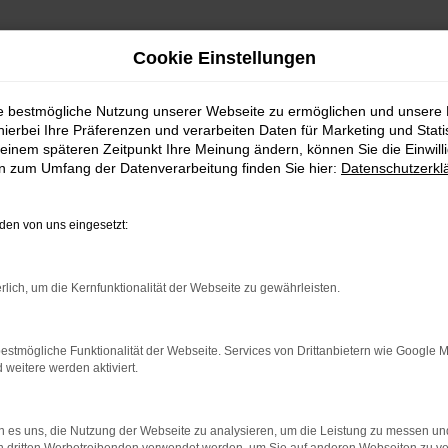
Cookie Einstellungen
ie bestmögliche Nutzung unserer Webseite zu ermöglichen und unsere
hierbei Ihre Präferenzen und verarbeiten Daten für Marketing und Stati
einem späteren Zeitpunkt Ihre Meinung ändern, können Sie die Einwillig
en zum Umfang der Datenverarbeitung finden Sie hier:
Datenschutzerkl
en von uns eingesetzt:
rlich, um die Kernfunktionalität der Webseite zu gewährleisten.
indung.
hine?
estmögliche Funktionalität der Webseite. Services von Drittanbietern wie Google 
eitere werden aktiviert.
aden bestimmter Seiten verhindern. Funktioniert die Seite in e
 zu beheben.
 es uns, die Nutzung der Webseite zu analysieren, um die Leistung zu messen u