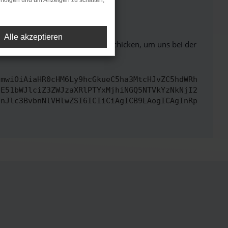
rfolgen und um Anzeigen zu schalten,
ht mehr unterstützt werden.
Alle akzeptieren
ben. Du kannst uns diesen Text schicken, um uns bei der
cmwiOiAiaHR0cHM6Ly9hcGkueC5ha3MtcHJvZC5hdWRh
bE51bWJlciZ3ZWJzaXRlPTYxMjhiNGQ5NTVkYzNkNjI2
InJlc3BvbnNlVHlwZSI6ICIiCiAgICB9LAogICAgInRp