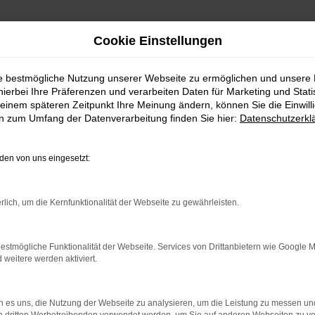
Cookie Einstellungen
ie bestmögliche Nutzung unserer Webseite zu ermöglichen und unsere
hierbei Ihre Präferenzen und verarbeiten Daten für Marketing und Stati
einem späteren Zeitpunkt Ihre Meinung ändern, können Sie die Einwillig
en zum Umfang der Datenverarbeitung finden Sie hier:
Datenschutzerkl
en von uns eingesetzt:
rlich, um die Kernfunktionalität der Webseite zu gewährleisten.
indung.
hine?
estmögliche Funktionalität der Webseite. Services von Drittanbietern wie Google 
eitere werden aktiviert.
aden bestimmter Seiten verhindern. Funktioniert die Seite in e
 zu beheben.
 es uns, die Nutzung der Webseite zu analysieren, um die Leistung zu messen u