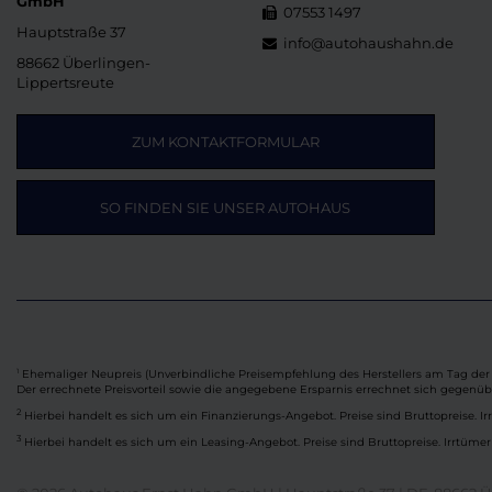
GmbH
07553 1497
Hauptstraße 37
info@autohaushahn.de
88662 Überlingen-
Lippertsreute
ZUM KONTAKTFORMULAR
SO FINDEN SIE UNSER AUTOHAUS
Ehemaliger Neupreis (Unverbindliche Preisempfehlung des Herstellers am Tag der 
1
Der errechnete Preisvorteil sowie die angegebene Ersparnis errechnet sich gegenü
2
Hierbei handelt es sich um ein Finanzierungs-Angebot. Preise sind Bruttopreise. Ir
3
Hierbei handelt es sich um ein Leasing-Angebot. Preise sind Bruttopreise. Irrtümer