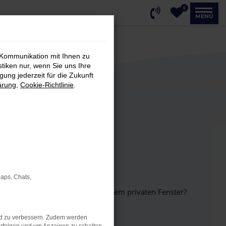
0
MENÜ
 Kommunikation mit Ihnen zu
stiken nur, wenn Sie uns Ihre
ung jederzeit für die Zukunft
ärung
,
Cookie-Richtlinie
.
Maps, Chats,
inem anderen Browser oder in einem privaten Fenster?
nd zu verbessern. Zudem werden