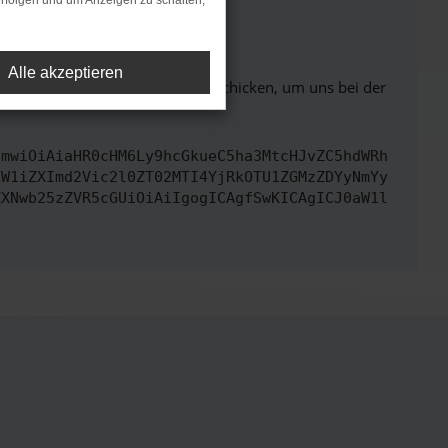
rfolgen und um Anzeigen zu schalten,
ht mehr unterstützt werden.
Alle akzeptieren
ben. Du kannst uns diesen Text schicken, um uns bei der
cmwiOiAiaHR0cHM6Ly9hcGkueC5ha3MtcHJvZC5hdWRh
dW1iZXImd2Vic2l0ZT02MTI4YjRkOTU1ZGMzZDYyNmYy
ZXNwb25zZVR5cGUiOiAiIgogICAgfSwKICAgICJ0aW1l