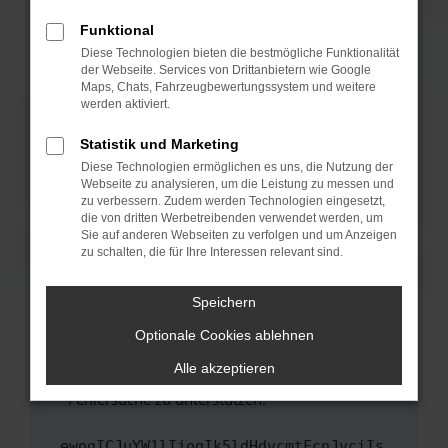
anderen Browser oder in einem privaten
Fenster?
Funktional
Starte dein Gerät neu.
Diese Technologien bieten die bestmögliche Funktionalität
der Webseite. Services von Drittanbietern wie Google
Das kann manchmal helfen, vorübergehende
Maps, Chats, Fahrzeugbewertungssystem und weitere
Probleme zu beheben.
werden aktiviert.
Stelle sicher, dass dein Browser und dein
Statistik und Marketing
Betriebssystem auf dem neuesten Stand
Diese Technologien ermöglichen es uns, die Nutzung der
sind.
Webseite zu analysieren, um die Leistung zu messen und
Veraltete Software birgt nicht nur ein
zu verbessern. Zudem werden Technologien eingesetzt,
Sicherheitsrisiko, sondern kann auch dazu
die von dritten Werbetreibenden verwendet werden, um
führen, dass bestimmte Funktionen nicht mehr
Sie auf anderen Webseiten zu verfolgen und um Anzeigen
zu schalten, die für Ihre Interessen relevant sind.
unterstützt werden.
Wende dich an den Webseitenbetreiber.
Speichern
Wenn du alle oben genannten Schritte versucht
hast, kontaktiere uns bitte. Wir werden
Optionale Cookies ablehnen
versuchen, das Problem zu beheben. Du kannst
Alle akzeptieren
uns diesen Text schicken, um uns bei der
Fehlersuche zu unterstützen:
ewogICJuYW1lIjogIk5ldHdvcmtFcnJvciIs