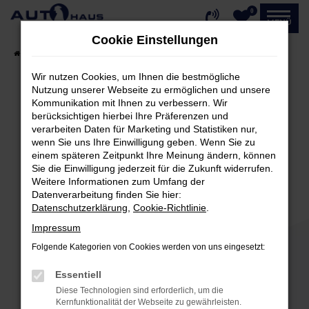
0
Zum
MENÜ
Hauptinhalt
Cookie Einstellungen
springen
Startseite
Fahrzeugangebote
Fahrzeug-Showroom
Wir nutzen Cookies, um Ihnen die bestmögliche
Nutzung unserer Webseite zu ermöglichen und unsere
Kommunikation mit Ihnen zu verbessern. Wir
Fehler: Network Error
berücksichtigen hierbei Ihre Präferenzen und
verarbeiten Daten für Marketing und Statistiken nur,
Beim Laden ist ein Fehler aufgetreten.
wenn Sie uns Ihre Einwilligung geben. Wenn Sie zu
einem späteren Zeitpunkt Ihre Meinung ändern, können
Hier sind ein paar Tipps, die dir helfen können:
Sie die Einwilligung jederzeit für die Zukunft widerrufen.
Weitere Informationen zum Umfang der
Überprüfe deine Firewall und deine
Datenverarbeitung finden Sie hier:
Internetverbindung.
Datenschutzerklärung
,
Cookie-Richtlinie
.
Laden andere Webseiten, zum Beispiel deine
Impressum
Suchmaschine?
Folgende Kategorien von Cookies werden von uns eingesetzt:
Prüfe deine Browsererweiterungen.
Manche Erweiterungen, wie Werbeblocker,
Essentiell
können das Laden bestimmter Seiten
Diese Technologien sind erforderlich, um die
verhindern. Funktioniert die Seite in einem
Kernfunktionalität der Webseite zu gewährleisten.