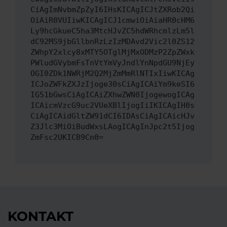
CiAgImNvbmZpZyI6IHsKICAgICJtZXRob2Qi
OiAiR0VUIiwKICAgICJ1cmwiOiAiaHR0cHM6
Ly9hcGkueC5ha3MtcHJvZC5hdWRhcmlzLm5l
dC92MS9jbGllbnRzLzIzMDAvd2Vic2l0ZS12
ZWhpY2xlcy8xMTY5OTglMjMxODMzP2ZpZWxk
PWludGVybmFsTnVtYmVyJndlYnNpdGU9NjEy
OGI0ZDk1NWRjM2Q2MjZmMmRlNTIxIiwKICAg
ICJoZWFkZXJzIjoge30sCiAgICAiYm9keSI6
IG51bGwsCiAgICAiZXhwZWN0IjogewogICAg
ICAicmVzcG9uc2VUeXBlIjogIiIKICAgIH0s
CiAgICAidGltZW91dCI6IDAsCiAgICAicHJv
Z3Jlc3MiOiBudWxsLAogICAgInJpc2t5Ijog
ZmFsc2UKICB9Cn0=
KONTAKT