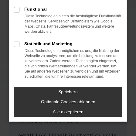
anderen Browser oder in einem privaten
Fenster?
Funktional
Starte dein Gerät neu.
Diese Technologien bieten die bestmögliche Funktionalität
der Webseite. Services von Drittanbietern wie Google
Das kann manchmal helfen, vorübergehende
Maps, Chats, Fahrzeugbewertungssystem und weitere
Probleme zu beheben.
werden aktiviert.
Stelle sicher, dass dein Browser und dein
Statistik und Marketing
Betriebssystem auf dem neuesten Stand
Diese Technologien ermöglichen es uns, die Nutzung der
sind.
Webseite zu analysieren, um die Leistung zu messen und
Veraltete Software birgt nicht nur ein
zu verbessern. Zudem werden Technologien eingesetzt,
Sicherheitsrisiko, sondern kann auch dazu
die von dritten Werbetreibenden verwendet werden, um
führen, dass bestimmte Funktionen nicht mehr
Sie auf anderen Webseiten zu verfolgen und um Anzeigen
zu schalten, die für Ihre Interessen relevant sind.
unterstützt werden.
Wende dich an den Webseitenbetreiber.
Speichern
Wenn du alle oben genannten Schritte versucht
hast, kontaktiere uns bitte. Wir werden
Optionale Cookies ablehnen
versuchen, das Problem zu beheben. Du kannst
Alle akzeptieren
uns diesen Text schicken, um uns bei der
Fehlersuche zu unterstützen:
ewogICJuYW1lIjogIk5ldHdvcmtFcnJvciIs