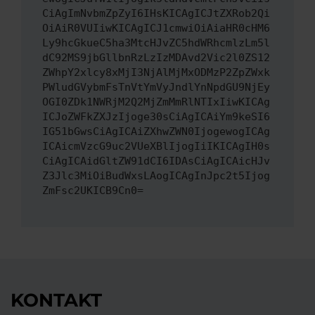
CiAgImNvbmZpZyI6IHsKICAgICJtZXRob2Qi
OiAiR0VUIiwKICAgICJ1cmwiOiAiaHR0cHM6
Ly9hcGkueC5ha3MtcHJvZC5hdWRhcmlzLm5l
dC92MS9jbGllbnRzLzIzMDAvd2Vic2l0ZS12
ZWhpY2xlcy8xMjI3NjAlMjMxODMzP2ZpZWxk
PWludGVybmFsTnVtYmVyJndlYnNpdGU9NjEy
OGI0ZDk1NWRjM2Q2MjZmMmRlNTIxIiwKICAg
ICJoZWFkZXJzIjoge30sCiAgICAiYm9keSI6
IG51bGwsCiAgICAiZXhwZWN0IjogewogICAg
ICAicmVzcG9uc2VUeXBlIjogIiIKICAgIH0s
CiAgICAidGltZW91dCI6IDAsCiAgICAicHJv
Z3Jlc3MiOiBudWxsLAogICAgInJpc2t5Ijog
ZmFsc2UKICB9Cn0=
KONTAKT