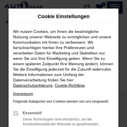
0
Zum
MENÜ
Hauptinhalt
Cookie Einstellungen
springen
Startseite
Fahrzeugangebote
Fahrzeug-Showroom
Wir nutzen Cookies, um Ihnen die bestmögliche
Nutzung unserer Webseite zu ermöglichen und unsere
Kommunikation mit Ihnen zu verbessern. Wir
Fehler: Network Error
berücksichtigen hierbei Ihre Präferenzen und
verarbeiten Daten für Marketing und Statistiken nur,
Beim Laden ist ein Fehler aufgetreten.
wenn Sie uns Ihre Einwilligung geben. Wenn Sie zu
einem späteren Zeitpunkt Ihre Meinung ändern, können
Hier sind ein paar Tipps, die dir helfen können:
Sie die Einwilligung jederzeit für die Zukunft widerrufen.
Weitere Informationen zum Umfang der
Überprüfe deine Firewall und deine
Datenverarbeitung finden Sie hier:
Internetverbindung.
Datenschutzerklärung
,
Cookie-Richtlinie
.
Laden andere Webseiten, zum Beispiel deine
Impressum
Suchmaschine?
Folgende Kategorien von Cookies werden von uns eingesetzt:
Prüfe deine Browsererweiterungen.
Manche Erweiterungen, wie Werbeblocker,
Essentiell
können das Laden bestimmter Seiten
Diese Technologien sind erforderlich, um die
verhindern. Funktioniert die Seite in einem
Kernfunktionalität der Webseite zu gewährleisten.