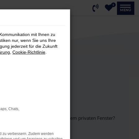
0
MENÜ
 Kommunikation mit Ihnen zu
stiken nur, wenn Sie uns Ihre
ung jederzeit für die Zukunft
ärung
,
Cookie-Richtlinie
.
Maps, Chats,
inem anderen Browser oder in einem privaten Fenster?
nd zu verbessern. Zudem werden