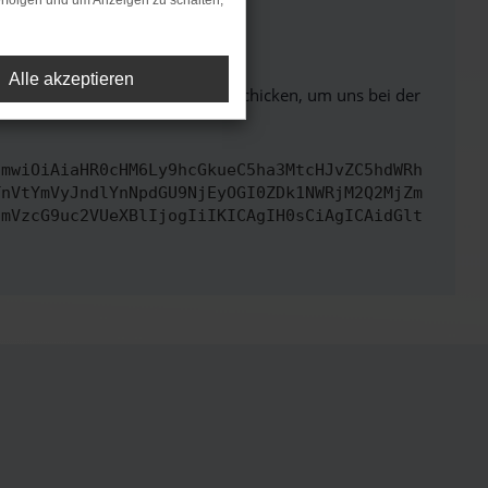
rfolgen und um Anzeigen zu schalten,
ht mehr unterstützt werden.
Alle akzeptieren
ben. Du kannst uns diesen Text schicken, um uns bei der
cmwiOiAiaHR0cHM6Ly9hcGkueC5ha3MtcHJvZC5hdWRh
TnVtYmVyJndlYnNpdGU9NjEyOGI0ZDk1NWRjM2Q2MjZm
cmVzcG9uc2VUeXBlIjogIiIKICAgIH0sCiAgICAidGlt