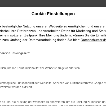
Cookie Einstellungen
ie bestmögliche Nutzung unserer Webseite zu ermöglichen und unsere
hierbei Ihre Präferenzen und verarbeiten Daten für Marketing und Stati
einem späteren Zeitpunkt Ihre Meinung ändern, können Sie die Einwillig
en zum Umfang der Datenverarbeitung finden Sie hier:
Datenschutzerkl
en von uns eingesetzt:
rlich, um die Kernfunktionalität der Webseite zu gewährleisten.
indung.
hine?
estmögliche Funktionalität der Webseite. Services von Drittanbietern wie Google 
eitere werden aktiviert.
aden bestimmter Seiten verhindern. Funktioniert die Seite in e
 zu beheben.
 es uns, die Nutzung der Webseite zu analysieren, um die Leistung zu messen u