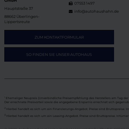
GmbH
07553 1497
Hauptstraße 37
info@autohaushahn.de
88662 Überlingen-
Lippertsreute
ZUM KONTAKTFORMULAR
SO FINDEN SIE UNSER AUTOHAUS
Ehemaliger Neupreis (Unverbindliche Preisempfehlung des Herstellers am Tag der 
1
Der errechnete Preisvorteil sowie die angegebene Ersparnis errechnet sich gegenü
2
Hierbei handelt es sich um ein Finanzierungs-Angebot. Preise sind Bruttopreise. Ir
3
Hierbei handelt es sich um ein Leasing-Angebot. Preise sind Bruttopreise. Irrtümer