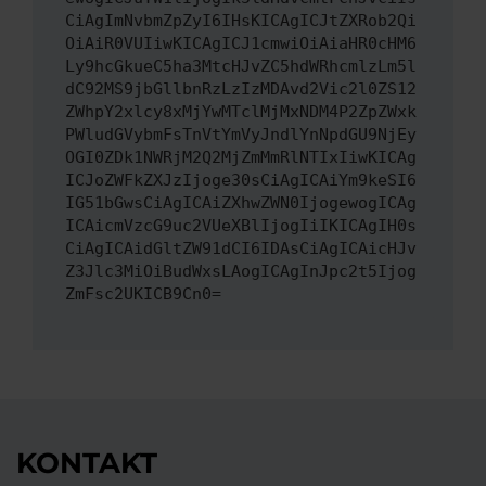
CiAgImNvbmZpZyI6IHsKICAgICJtZXRob2Qi
OiAiR0VUIiwKICAgICJ1cmwiOiAiaHR0cHM6
Ly9hcGkueC5ha3MtcHJvZC5hdWRhcmlzLm5l
dC92MS9jbGllbnRzLzIzMDAvd2Vic2l0ZS12
ZWhpY2xlcy8xMjYwMTclMjMxNDM4P2ZpZWxk
PWludGVybmFsTnVtYmVyJndlYnNpdGU9NjEy
OGI0ZDk1NWRjM2Q2MjZmMmRlNTIxIiwKICAg
ICJoZWFkZXJzIjoge30sCiAgICAiYm9keSI6
IG51bGwsCiAgICAiZXhwZWN0IjogewogICAg
ICAicmVzcG9uc2VUeXBlIjogIiIKICAgIH0s
CiAgICAidGltZW91dCI6IDAsCiAgICAicHJv
Z3Jlc3MiOiBudWxsLAogICAgInJpc2t5Ijog
ZmFsc2UKICB9Cn0=
KONTAKT