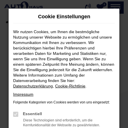
0
Zum
MENÜ
Hauptinhalt
Cookie Einstellungen
springen
Startseite
Fahrzeugangebote
Fahrzeug-Showroom
Wir nutzen Cookies, um Ihnen die bestmögliche
Nutzung unserer Webseite zu ermöglichen und unsere
Kommunikation mit Ihnen zu verbessern. Wir
Fehler: Network Error
berücksichtigen hierbei Ihre Präferenzen und
verarbeiten Daten für Marketing und Statistiken nur,
Beim Laden ist ein Fehler aufgetreten.
wenn Sie uns Ihre Einwilligung geben. Wenn Sie zu
einem späteren Zeitpunkt Ihre Meinung ändern, können
Hier sind ein paar Tipps, die dir helfen können:
Sie die Einwilligung jederzeit für die Zukunft widerrufen.
Weitere Informationen zum Umfang der
Überprüfe deine Firewall und deine
Datenverarbeitung finden Sie hier:
Internetverbindung.
Datenschutzerklärung
,
Cookie-Richtlinie
.
Laden andere Webseiten, zum Beispiel deine
Impressum
Suchmaschine?
Folgende Kategorien von Cookies werden von uns eingesetzt:
Prüfe deine Browsererweiterungen.
Manche Erweiterungen, wie Werbeblocker,
Essentiell
können das Laden bestimmter Seiten
Diese Technologien sind erforderlich, um die
verhindern. Funktioniert die Seite in einem
Kernfunktionalität der Webseite zu gewährleisten.