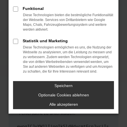
anderen Browser oder in einem privaten
Fenster?
Funktional
Starte dein Gerät neu.
Diese Technologien bieten die bestmögliche Funktionalität
der Webseite. Services von Drittanbietern wie Google
Das kann manchmal helfen, vorübergehende
Maps, Chats, Fahrzeugbewertungssystem und weitere
Probleme zu beheben.
werden aktiviert.
Stelle sicher, dass dein Browser und dein
Statistik und Marketing
Betriebssystem auf dem neuesten Stand
Diese Technologien ermöglichen es uns, die Nutzung der
sind.
Webseite zu analysieren, um die Leistung zu messen und
Veraltete Software birgt nicht nur ein
zu verbessern. Zudem werden Technologien eingesetzt,
Sicherheitsrisiko, sondern kann auch dazu
die von dritten Werbetreibenden verwendet werden, um
führen, dass bestimmte Funktionen nicht mehr
Sie auf anderen Webseiten zu verfolgen und um Anzeigen
zu schalten, die für Ihre Interessen relevant sind.
unterstützt werden.
Wende dich an den Webseitenbetreiber.
Speichern
Wenn du alle oben genannten Schritte versucht
hast, kontaktiere uns bitte. Wir werden
Optionale Cookies ablehnen
versuchen, das Problem zu beheben. Du kannst
Alle akzeptieren
uns diesen Text schicken, um uns bei der
Fehlersuche zu unterstützen:
ewogICJuYW1lIjogIk5ldHdvcmtFcnJvciIs