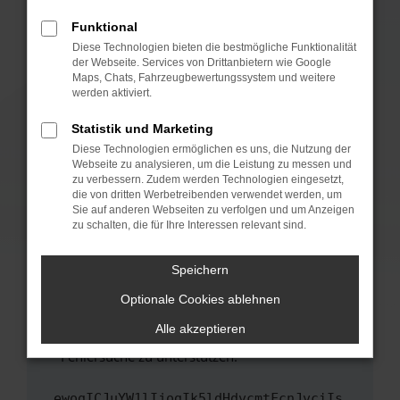
anderen Browser oder in einem privaten
Fenster?
Funktional
Starte dein Gerät neu.
Diese Technologien bieten die bestmögliche Funktionalität
der Webseite. Services von Drittanbietern wie Google
Das kann manchmal helfen, vorübergehende
Maps, Chats, Fahrzeugbewertungssystem und weitere
Probleme zu beheben.
werden aktiviert.
Stelle sicher, dass dein Browser und dein
Statistik und Marketing
Betriebssystem auf dem neuesten Stand
Diese Technologien ermöglichen es uns, die Nutzung der
sind.
Webseite zu analysieren, um die Leistung zu messen und
Veraltete Software birgt nicht nur ein
zu verbessern. Zudem werden Technologien eingesetzt,
Sicherheitsrisiko, sondern kann auch dazu
die von dritten Werbetreibenden verwendet werden, um
führen, dass bestimmte Funktionen nicht mehr
Sie auf anderen Webseiten zu verfolgen und um Anzeigen
zu schalten, die für Ihre Interessen relevant sind.
unterstützt werden.
Wende dich an den Webseitenbetreiber.
Speichern
Wenn du alle oben genannten Schritte versucht
hast, kontaktiere uns bitte. Wir werden
Optionale Cookies ablehnen
versuchen, das Problem zu beheben. Du kannst
Alle akzeptieren
uns diesen Text schicken, um uns bei der
Fehlersuche zu unterstützen:
ewogICJuYW1lIjogIk5ldHdvcmtFcnJvciIs