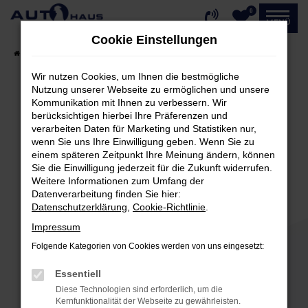
0
Zum
MENÜ
Hauptinhalt
Cookie Einstellungen
springen
Startseite
Fahrzeugangebote
Fahrzeug-Showroom
Wir nutzen Cookies, um Ihnen die bestmögliche
Nutzung unserer Webseite zu ermöglichen und unsere
Kommunikation mit Ihnen zu verbessern. Wir
Fehler: Network Error
berücksichtigen hierbei Ihre Präferenzen und
verarbeiten Daten für Marketing und Statistiken nur,
Beim Laden ist ein Fehler aufgetreten.
wenn Sie uns Ihre Einwilligung geben. Wenn Sie zu
einem späteren Zeitpunkt Ihre Meinung ändern, können
Hier sind ein paar Tipps, die dir helfen können:
Sie die Einwilligung jederzeit für die Zukunft widerrufen.
Weitere Informationen zum Umfang der
Überprüfe deine Firewall und deine
Datenverarbeitung finden Sie hier:
Internetverbindung.
Datenschutzerklärung
,
Cookie-Richtlinie
.
Laden andere Webseiten, zum Beispiel deine
Impressum
Suchmaschine?
Folgende Kategorien von Cookies werden von uns eingesetzt:
Prüfe deine Browsererweiterungen.
Manche Erweiterungen, wie Werbeblocker,
Essentiell
können das Laden bestimmter Seiten
Diese Technologien sind erforderlich, um die
verhindern. Funktioniert die Seite in einem
Kernfunktionalität der Webseite zu gewährleisten.