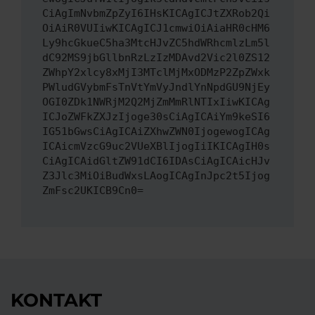
CiAgImNvbmZpZyI6IHsKICAgICJtZXRob2Qi
OiAiR0VUIiwKICAgICJ1cmwiOiAiaHR0cHM6
Ly9hcGkueC5ha3MtcHJvZC5hdWRhcmlzLm5l
dC92MS9jbGllbnRzLzIzMDAvd2Vic2l0ZS12
ZWhpY2xlcy8xMjI3MTclMjMxODMzP2ZpZWxk
PWludGVybmFsTnVtYmVyJndlYnNpdGU9NjEy
OGI0ZDk1NWRjM2Q2MjZmMmRlNTIxIiwKICAg
ICJoZWFkZXJzIjoge30sCiAgICAiYm9keSI6
IG51bGwsCiAgICAiZXhwZWN0IjogewogICAg
ICAicmVzcG9uc2VUeXBlIjogIiIKICAgIH0s
CiAgICAidGltZW91dCI6IDAsCiAgICAicHJv
Z3Jlc3MiOiBudWxsLAogICAgInJpc2t5Ijog
ZmFsc2UKICB9Cn0=
KONTAKT