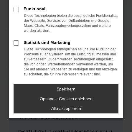
anderen Browser oder in einem privaten
Fenster?
Funktional
Starte dein Gerät neu.
Diese Technologien bieten die bestmögliche Funktionalität
der Webseite. Services von Drittanbietern wie Google
Das kann manchmal helfen, vorübergehende
Maps, Chats, Fahrzeugbewertungssystem und weitere
Probleme zu beheben.
werden aktiviert.
Stelle sicher, dass dein Browser und dein
Statistik und Marketing
Betriebssystem auf dem neuesten Stand
Diese Technologien ermöglichen es uns, die Nutzung der
sind.
Webseite zu analysieren, um die Leistung zu messen und
Veraltete Software birgt nicht nur ein
zu verbessern. Zudem werden Technologien eingesetzt,
Sicherheitsrisiko, sondern kann auch dazu
die von dritten Werbetreibenden verwendet werden, um
führen, dass bestimmte Funktionen nicht mehr
Sie auf anderen Webseiten zu verfolgen und um Anzeigen
zu schalten, die für Ihre Interessen relevant sind.
unterstützt werden.
Wende dich an den Webseitenbetreiber.
Speichern
Wenn du alle oben genannten Schritte versucht
hast, kontaktiere uns bitte. Wir werden
Optionale Cookies ablehnen
versuchen, das Problem zu beheben. Du kannst
Alle akzeptieren
uns diesen Text schicken, um uns bei der
Fehlersuche zu unterstützen:
ewogICJuYW1lIjogIk5ldHdvcmtFcnJvciIs