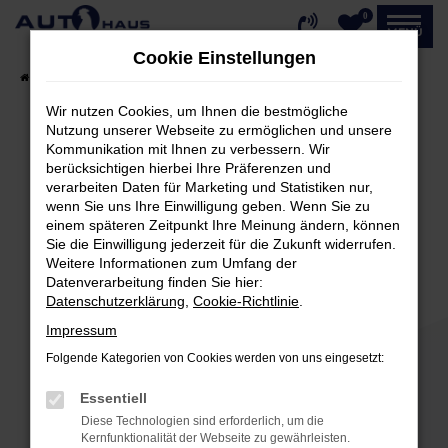
0
Zum
MENÜ
Hauptinhalt
Cookie Einstellungen
springen
Startseite
Fahrzeugangebote
Fahrzeug-Showroom
Wir nutzen Cookies, um Ihnen die bestmögliche
Nutzung unserer Webseite zu ermöglichen und unsere
Kommunikation mit Ihnen zu verbessern. Wir
Fehler: Network Error
berücksichtigen hierbei Ihre Präferenzen und
verarbeiten Daten für Marketing und Statistiken nur,
Beim Laden ist ein Fehler aufgetreten.
wenn Sie uns Ihre Einwilligung geben. Wenn Sie zu
einem späteren Zeitpunkt Ihre Meinung ändern, können
Hier sind ein paar Tipps, die dir helfen können:
Sie die Einwilligung jederzeit für die Zukunft widerrufen.
Weitere Informationen zum Umfang der
Überprüfe deine Firewall und deine
Datenverarbeitung finden Sie hier:
Internetverbindung.
Datenschutzerklärung
,
Cookie-Richtlinie
.
Laden andere Webseiten, zum Beispiel deine
Impressum
Suchmaschine?
Folgende Kategorien von Cookies werden von uns eingesetzt:
Prüfe deine Browsererweiterungen.
Manche Erweiterungen, wie Werbeblocker,
Essentiell
können das Laden bestimmter Seiten
Diese Technologien sind erforderlich, um die
verhindern. Funktioniert die Seite in einem
Kernfunktionalität der Webseite zu gewährleisten.