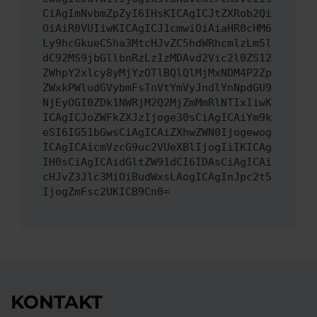
CiAgImNvbmZpZyI6IHsKICAgICJtZXRob2Qi
OiAiR0VUIiwKICAgICJ1cmwiOiAiaHR0cHM6
Ly9hcGkueC5ha3MtcHJvZC5hdWRhcmlzLm5l
dC92MS9jbGllbnRzLzIzMDAvd2Vic2l0ZS12
ZWhpY2xlcy8yMjYzOTlBQlQlMjMxNDM4P2Zp
ZWxkPWludGVybmFsTnVtYmVyJndlYnNpdGU9
NjEyOGI0ZDk1NWRjM2Q2MjZmMmRlNTIxIiwK
ICAgICJoZWFkZXJzIjoge30sCiAgICAiYm9k
eSI6IG51bGwsCiAgICAiZXhwZWN0Ijogewog
ICAgICAicmVzcG9uc2VUeXBlIjogIiIKICAg
IH0sCiAgICAidGltZW91dCI6IDAsCiAgICAi
cHJvZ3Jlc3MiOiBudWxsLAogICAgInJpc2t5
IjogZmFsc2UKICB9Cn0=
KONTAKT