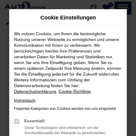
0
Zum
MENÜ
Hauptinhalt
Cookie Einstellungen
springen
Startseite
Fahrzeugangebote
Fahrzeug-Showroom
Wir nutzen Cookies, um Ihnen die bestmögliche
Nutzung unserer Webseite zu ermöglichen und unsere
Kommunikation mit Ihnen zu verbessern. Wir
Fehler: Network Error
berücksichtigen hierbei Ihre Präferenzen und
verarbeiten Daten für Marketing und Statistiken nur,
Beim Laden ist ein Fehler aufgetreten.
wenn Sie uns Ihre Einwilligung geben. Wenn Sie zu
einem späteren Zeitpunkt Ihre Meinung ändern, können
Hier sind ein paar Tipps, die dir helfen können:
Sie die Einwilligung jederzeit für die Zukunft widerrufen.
Weitere Informationen zum Umfang der
Überprüfe deine Firewall und deine
Datenverarbeitung finden Sie hier:
Internetverbindung.
Datenschutzerklärung
,
Cookie-Richtlinie
.
Laden andere Webseiten, zum Beispiel deine
Impressum
Suchmaschine?
Folgende Kategorien von Cookies werden von uns eingesetzt:
Prüfe deine Browsererweiterungen.
Manche Erweiterungen, wie Werbeblocker,
Essentiell
können das Laden bestimmter Seiten
Diese Technologien sind erforderlich, um die
verhindern. Funktioniert die Seite in einem
Kernfunktionalität der Webseite zu gewährleisten.