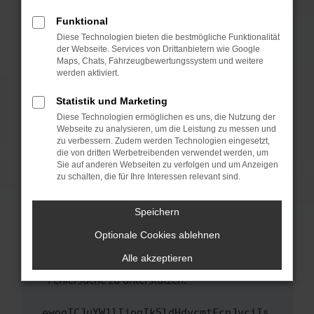
anderen Browser oder in einem privaten
Fenster?
Funktional
Starte dein Gerät neu.
Diese Technologien bieten die bestmögliche Funktionalität
der Webseite. Services von Drittanbietern wie Google
Das kann manchmal helfen, vorübergehende
Maps, Chats, Fahrzeugbewertungssystem und weitere
Probleme zu beheben.
werden aktiviert.
Stelle sicher, dass dein Browser und dein
Statistik und Marketing
Betriebssystem auf dem neuesten Stand
Diese Technologien ermöglichen es uns, die Nutzung der
sind.
Webseite zu analysieren, um die Leistung zu messen und
Veraltete Software birgt nicht nur ein
zu verbessern. Zudem werden Technologien eingesetzt,
Sicherheitsrisiko, sondern kann auch dazu
die von dritten Werbetreibenden verwendet werden, um
führen, dass bestimmte Funktionen nicht mehr
Sie auf anderen Webseiten zu verfolgen und um Anzeigen
zu schalten, die für Ihre Interessen relevant sind.
unterstützt werden.
Wende dich an den Webseitenbetreiber.
Speichern
Wenn du alle oben genannten Schritte versucht
hast, kontaktiere uns bitte. Wir werden
Optionale Cookies ablehnen
versuchen, das Problem zu beheben. Du kannst
Alle akzeptieren
uns diesen Text schicken, um uns bei der
Fehlersuche zu unterstützen:
ewogICJuYW1lIjogIk5ldHdvcmtFcnJvciIs