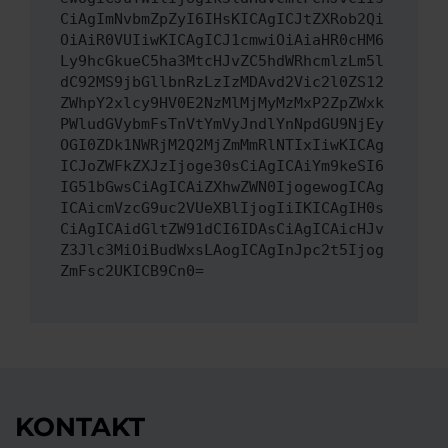
CiAgImNvbmZpZyI6IHsKICAgICJtZXRob2Qi
OiAiR0VUIiwKICAgICJ1cmwiOiAiaHR0cHM6
Ly9hcGkueC5ha3MtcHJvZC5hdWRhcmlzLm5l
dC92MS9jbGllbnRzLzIzMDAvd2Vic2l0ZS12
ZWhpY2xlcy9HV0E2NzMlMjMyMzMxP2ZpZWxk
PWludGVybmFsTnVtYmVyJndlYnNpdGU9NjEy
OGI0ZDk1NWRjM2Q2MjZmMmRlNTIxIiwKICAg
ICJoZWFkZXJzIjoge30sCiAgICAiYm9keSI6
IG51bGwsCiAgICAiZXhwZWN0IjogewogICAg
ICAicmVzcG9uc2VUeXBlIjogIiIKICAgIH0s
CiAgICAidGltZW91dCI6IDAsCiAgICAicHJv
Z3Jlc3MiOiBudWxsLAogICAgInJpc2t5Ijog
ZmFsc2UKICB9Cn0=
KONTAKT