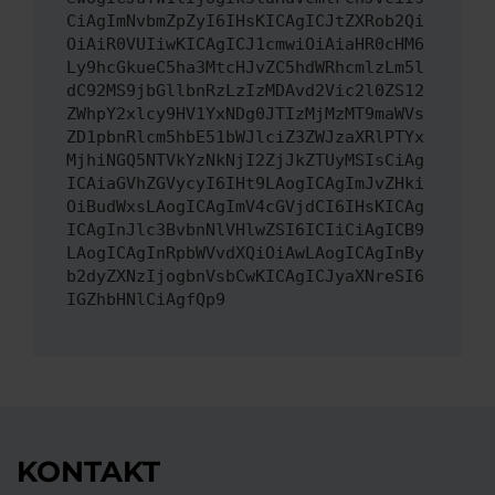
CiAgImNvbmZpZyI6IHsKICAgICJtZXRob2Qi
OiAiR0VUIiwKICAgICJ1cmwiOiAiaHR0cHM6
Ly9hcGkueC5ha3MtcHJvZC5hdWRhcmlzLm5l
dC92MS9jbGllbnRzLzIzMDAvd2Vic2l0ZS12
ZWhpY2xlcy9HV1YxNDg0JTIzMjMzMT9maWVs
ZD1pbnRlcm5hbE51bWJlciZ3ZWJzaXRlPTYx
MjhiNGQ5NTVkYzNkNjI2ZjJkZTUyMSIsCiAg
ICAiaGVhZGVycyI6IHt9LAogICAgImJvZHki
OiBudWxsLAogICAgImV4cGVjdCI6IHsKICAg
ICAgInJlc3BvbnNlVHlwZSI6ICIiCiAgICB9
LAogICAgInRpbWVvdXQiOiAwLAogICAgInBy
b2dyZXNzIjogbnVsbCwKICAgICJyaXNreSI6
IGZhbHNlCiAgfQp9
KONTAKT