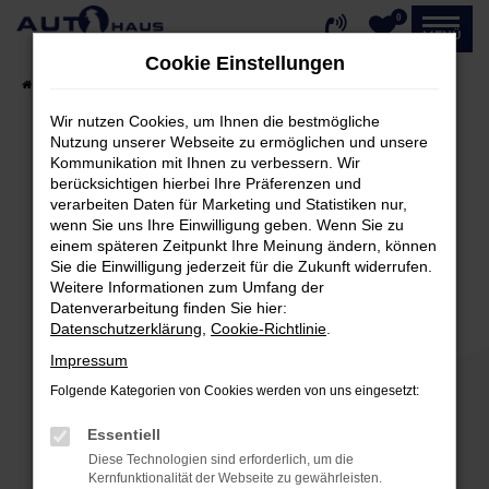
0
Zum
MENÜ
Hauptinhalt
Cookie Einstellungen
springen
Startseite
Fahrzeugangebote
Fahrzeug-Showroom
Wir nutzen Cookies, um Ihnen die bestmögliche
Nutzung unserer Webseite zu ermöglichen und unsere
Kommunikation mit Ihnen zu verbessern. Wir
Fehler: Network Error
berücksichtigen hierbei Ihre Präferenzen und
verarbeiten Daten für Marketing und Statistiken nur,
Beim Laden ist ein Fehler aufgetreten.
wenn Sie uns Ihre Einwilligung geben. Wenn Sie zu
einem späteren Zeitpunkt Ihre Meinung ändern, können
Hier sind ein paar Tipps, die dir helfen können:
Sie die Einwilligung jederzeit für die Zukunft widerrufen.
Weitere Informationen zum Umfang der
Überprüfe deine Firewall und deine
Datenverarbeitung finden Sie hier:
Internetverbindung.
Datenschutzerklärung
,
Cookie-Richtlinie
.
Laden andere Webseiten, zum Beispiel deine
Impressum
Suchmaschine?
Folgende Kategorien von Cookies werden von uns eingesetzt:
Prüfe deine Browsererweiterungen.
Manche Erweiterungen, wie Werbeblocker,
Essentiell
können das Laden bestimmter Seiten
Diese Technologien sind erforderlich, um die
verhindern. Funktioniert die Seite in einem
Kernfunktionalität der Webseite zu gewährleisten.