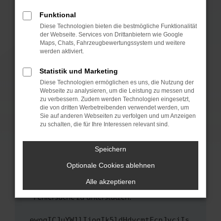
anderen Browser oder in einem privaten
Fenster?
Funktional
Starte dein Gerät neu.
Diese Technologien bieten die bestmögliche Funktionalität
der Webseite. Services von Drittanbietern wie Google
Das kann manchmal helfen, vorübergehende
Maps, Chats, Fahrzeugbewertungssystem und weitere
Probleme zu beheben.
werden aktiviert.
Stelle sicher, dass dein Browser und dein
Statistik und Marketing
Betriebssystem auf dem neuesten Stand
Diese Technologien ermöglichen es uns, die Nutzung der
sind.
Webseite zu analysieren, um die Leistung zu messen und
Veraltete Software birgt nicht nur ein
zu verbessern. Zudem werden Technologien eingesetzt,
Sicherheitsrisiko, sondern kann auch dazu
die von dritten Werbetreibenden verwendet werden, um
führen, dass bestimmte Funktionen nicht mehr
Sie auf anderen Webseiten zu verfolgen und um Anzeigen
zu schalten, die für Ihre Interessen relevant sind.
unterstützt werden.
Wende dich an den Webseitenbetreiber.
Speichern
Wenn du alle oben genannten Schritte versucht
hast, kontaktiere uns bitte. Wir werden
Optionale Cookies ablehnen
versuchen, das Problem zu beheben. Du kannst
Alle akzeptieren
uns diesen Text schicken, um uns bei der
Fehlersuche zu unterstützen:
ewogICJuYW1lIjogIk5ldHdvcmtFcnJvciIs