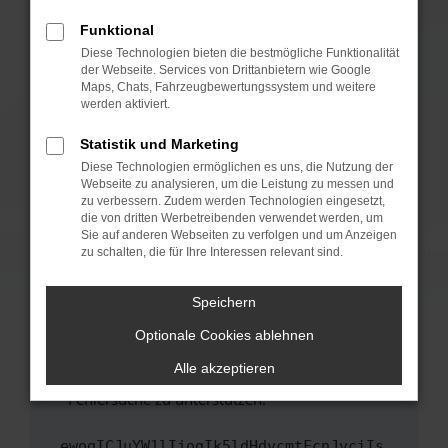
anderen Browser oder in einem privaten
Fenster?
Funktional
Starte dein Gerät neu.
Diese Technologien bieten die bestmögliche Funktionalität
der Webseite. Services von Drittanbietern wie Google
Das kann manchmal helfen, vorübergehende
Maps, Chats, Fahrzeugbewertungssystem und weitere
Probleme zu beheben.
werden aktiviert.
Stelle sicher, dass dein Browser und dein
Statistik und Marketing
Betriebssystem auf dem neuesten Stand
Diese Technologien ermöglichen es uns, die Nutzung der
sind.
Webseite zu analysieren, um die Leistung zu messen und
Veraltete Software birgt nicht nur ein
zu verbessern. Zudem werden Technologien eingesetzt,
Sicherheitsrisiko, sondern kann auch dazu
die von dritten Werbetreibenden verwendet werden, um
führen, dass bestimmte Funktionen nicht mehr
Sie auf anderen Webseiten zu verfolgen und um Anzeigen
zu schalten, die für Ihre Interessen relevant sind.
unterstützt werden.
Wende dich an den Webseitenbetreiber.
Speichern
Wenn du alle oben genannten Schritte versucht
hast, kontaktiere uns bitte. Wir werden
Optionale Cookies ablehnen
versuchen, das Problem zu beheben. Du kannst
Alle akzeptieren
uns diesen Text schicken, um uns bei der
Fehlersuche zu unterstützen:
ewogICJuYW1lIjogIk5ldHdvcmtFcnJvciIs