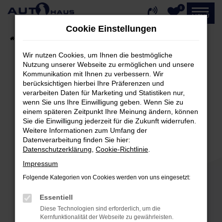
0
Zum
MENÜ
Hauptinhalt
Cookie Einstellungen
springen
Startseite
Fahrzeugangebote
Fahrzeug-Showroom
Wir nutzen Cookies, um Ihnen die bestmögliche
Nutzung unserer Webseite zu ermöglichen und unsere
Kommunikation mit Ihnen zu verbessern. Wir
Fehler: Network Error
berücksichtigen hierbei Ihre Präferenzen und
verarbeiten Daten für Marketing und Statistiken nur,
Beim Laden ist ein Fehler aufgetreten.
wenn Sie uns Ihre Einwilligung geben. Wenn Sie zu
einem späteren Zeitpunkt Ihre Meinung ändern, können
Hier sind ein paar Tipps, die dir helfen können:
Sie die Einwilligung jederzeit für die Zukunft widerrufen.
Weitere Informationen zum Umfang der
Überprüfe deine Firewall und deine
Datenverarbeitung finden Sie hier:
Internetverbindung.
Datenschutzerklärung
,
Cookie-Richtlinie
.
Laden andere Webseiten, zum Beispiel deine
Impressum
Suchmaschine?
Folgende Kategorien von Cookies werden von uns eingesetzt:
Prüfe deine Browsererweiterungen.
Manche Erweiterungen, wie Werbeblocker,
Essentiell
können das Laden bestimmter Seiten
Diese Technologien sind erforderlich, um die
verhindern. Funktioniert die Seite in einem
Kernfunktionalität der Webseite zu gewährleisten.