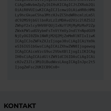
CiAgImNvbmZpZyI6IHsKICAgICJtZXRob2Qi
OiAiR0VUIiwKICAgICJ1cmwiOiAiaHR0cHM6
Ly9hcGkueC5ha3MtcHJvZC5hdWRhcmlzLm5l
dC92MS9jbGllbnRzLzIzMDAvd2Vic2l0ZS12
ZWhpY2xlcy9HV0FQUjIxNzYlMjMyMzMxP2Zp
ZWxkPWludGVybmFsTnVtYmVyJndlYnNpdGU9
NjEyOGI0ZDk1NWRjM2Q2MjZmMmRlNTIxIiwK
ICAgICJoZWFkZXJzIjoge30sCiAgICAiYm9k
eSI6IG51bGwsCiAgICAiZXhwZWN0Ijogewog
ICAgICAicmVzcG9uc2VUeXBlIjogIiIKICAg
IH0sCiAgICAidGltZW91dCI6IDAsCiAgICAi
cHJvZ3Jlc3MiOiBudWxsLAogICAgInJpc2t5
IjogZmFsc2UKICB9Cn0=
KONTAKT