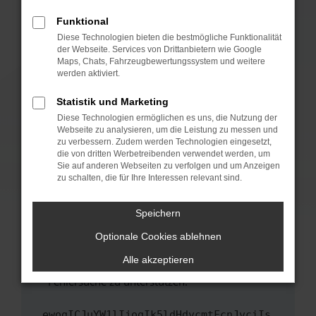
anderen Browser oder in einem privaten
Fenster?
Funktional
Starte dein Gerät neu.
Diese Technologien bieten die bestmögliche Funktionalität
der Webseite. Services von Drittanbietern wie Google
Das kann manchmal helfen, vorübergehende
Maps, Chats, Fahrzeugbewertungssystem und weitere
Probleme zu beheben.
werden aktiviert.
Stelle sicher, dass dein Browser und dein
Statistik und Marketing
Betriebssystem auf dem neuesten Stand
Diese Technologien ermöglichen es uns, die Nutzung der
sind.
Webseite zu analysieren, um die Leistung zu messen und
Veraltete Software birgt nicht nur ein
zu verbessern. Zudem werden Technologien eingesetzt,
Sicherheitsrisiko, sondern kann auch dazu
die von dritten Werbetreibenden verwendet werden, um
führen, dass bestimmte Funktionen nicht mehr
Sie auf anderen Webseiten zu verfolgen und um Anzeigen
zu schalten, die für Ihre Interessen relevant sind.
unterstützt werden.
Wende dich an den Webseitenbetreiber.
Speichern
Wenn du alle oben genannten Schritte versucht
hast, kontaktiere uns bitte. Wir werden
Optionale Cookies ablehnen
versuchen, das Problem zu beheben. Du kannst
Alle akzeptieren
uns diesen Text schicken, um uns bei der
Fehlersuche zu unterstützen:
ewogICJuYW1lIjogIk5ldHdvcmtFcnJvciIs