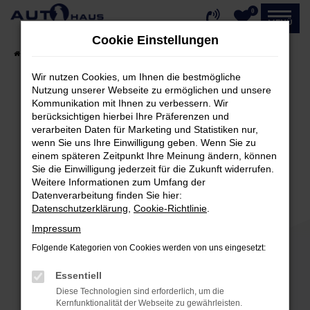
0
Zum
MENÜ
Hauptinhalt
Cookie Einstellungen
springen
Startseite
Fahrzeugangebote
Fahrzeug-Showroom
Wir nutzen Cookies, um Ihnen die bestmögliche
Nutzung unserer Webseite zu ermöglichen und unsere
Kommunikation mit Ihnen zu verbessern. Wir
Fehler: Network Error
berücksichtigen hierbei Ihre Präferenzen und
verarbeiten Daten für Marketing und Statistiken nur,
Beim Laden ist ein Fehler aufgetreten.
wenn Sie uns Ihre Einwilligung geben. Wenn Sie zu
einem späteren Zeitpunkt Ihre Meinung ändern, können
Hier sind ein paar Tipps, die dir helfen können:
Sie die Einwilligung jederzeit für die Zukunft widerrufen.
Weitere Informationen zum Umfang der
Überprüfe deine Firewall und deine
Datenverarbeitung finden Sie hier:
Internetverbindung.
Datenschutzerklärung
,
Cookie-Richtlinie
.
Laden andere Webseiten, zum Beispiel deine
Impressum
Suchmaschine?
Folgende Kategorien von Cookies werden von uns eingesetzt:
Prüfe deine Browsererweiterungen.
Manche Erweiterungen, wie Werbeblocker,
Essentiell
können das Laden bestimmter Seiten
Diese Technologien sind erforderlich, um die
verhindern. Funktioniert die Seite in einem
Kernfunktionalität der Webseite zu gewährleisten.