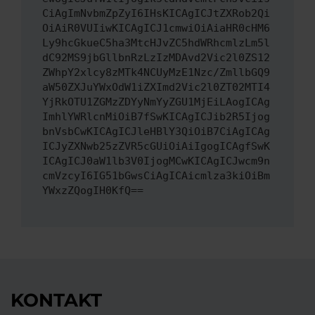
CiAgImNvbmZpZyI6IHsKICAgICJtZXRob2Qi
OiAiR0VUIiwKICAgICJ1cmwiOiAiaHR0cHM6
Ly9hcGkueC5ha3MtcHJvZC5hdWRhcmlzLm5l
dC92MS9jbGllbnRzLzIzMDAvd2Vic2l0ZS12
ZWhpY2xlcy8zMTk4NCUyMzE1Nzc/ZmllbGQ9
aW50ZXJuYWxOdW1iZXImd2Vic2l0ZT02MTI4
YjRkOTU1ZGMzZDYyNmYyZGU1MjEiLAogICAg
ImhlYWRlcnMiOiB7fSwKICAgICJib2R5Ijog
bnVsbCwKICAgICJleHBlY3QiOiB7CiAgICAg
ICJyZXNwb25zZVR5cGUiOiAiIgogICAgfSwK
ICAgICJ0aW1lb3V0IjogMCwKICAgICJwcm9n
cmVzcyI6IG51bGwsCiAgICAicmlza3kiOiBm
YWxzZQogIH0KfQ==
KONTAKT