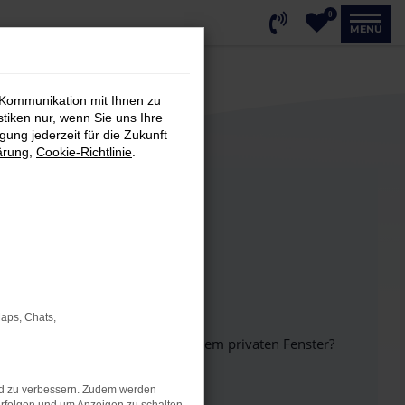
0
MENÜ
 Kommunikation mit Ihnen zu
stiken nur, wenn Sie uns Ihre
ung jederzeit für die Zukunft
ärung
,
Cookie-Richtlinie
.
Maps, Chats,
inem anderen Browser oder in einem privaten Fenster?
nd zu verbessern. Zudem werden