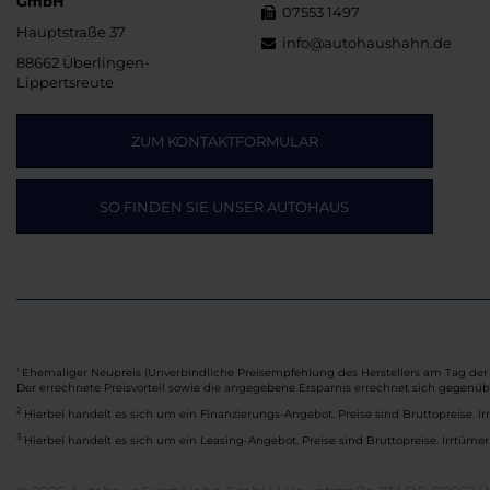
GmbH
07553 1497
Hauptstraße 37
info@autohaushahn.de
88662 Überlingen-
Lippertsreute
ZUM KONTAKTFORMULAR
SO FINDEN SIE UNSER AUTOHAUS
Ehemaliger Neupreis (Unverbindliche Preisempfehlung des Herstellers am Tag der 
1
Der errechnete Preisvorteil sowie die angegebene Ersparnis errechnet sich gegenü
2
Hierbei handelt es sich um ein Finanzierungs-Angebot. Preise sind Bruttopreise. Ir
3
Hierbei handelt es sich um ein Leasing-Angebot. Preise sind Bruttopreise. Irrtümer