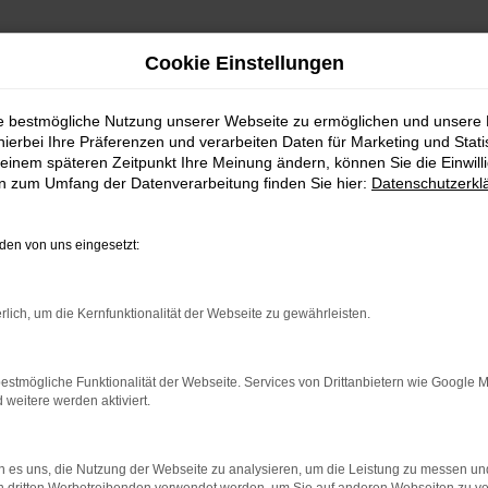
Cookie Einstellungen
ie bestmögliche Nutzung unserer Webseite zu ermöglichen und unsere
hierbei Ihre Präferenzen und verarbeiten Daten für Marketing und Stati
einem späteren Zeitpunkt Ihre Meinung ändern, können Sie die Einwillig
en zum Umfang der Datenverarbeitung finden Sie hier:
Datenschutzerkl
en von uns eingesetzt:
rlich, um die Kernfunktionalität der Webseite zu gewährleisten.
indung.
hine?
estmögliche Funktionalität der Webseite. Services von Drittanbietern wie Google 
eitere werden aktiviert.
aden bestimmter Seiten verhindern. Funktioniert die Seite in e
 zu beheben.
 es uns, die Nutzung der Webseite zu analysieren, um die Leistung zu messen u