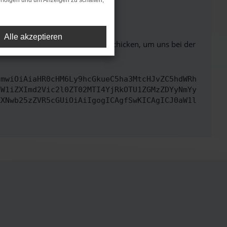
rfolgen und um Anzeigen zu schalten,
ht mehr unterstützt werden.
Alle akzeptieren
ben. Du kannst uns diesen Text schicken, um uns bei der
cmwiOiAiaHR0cHM6Ly9hcGkueC5ha3MtcHJvZC5hdWRh
dW1iZXImd2Vic2l0ZT02MTI4YjRkOTU1ZGMzZDYyNmYy
ZXNwb25zZVR5cGUiOiAiIgogICAgfSwKICAgICJ0aW1l