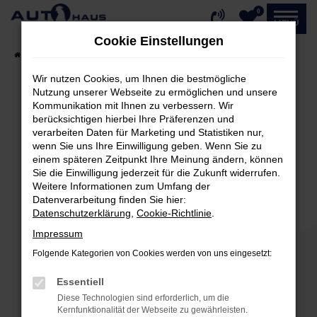
0
Zum
MENÜ
Hauptinhalt
Cookie Einstellungen
springen
Startseite
Fahrzeugangebote
Fahrzeug-Showroom
Wir nutzen Cookies, um Ihnen die bestmögliche
Nutzung unserer Webseite zu ermöglichen und unsere
Kommunikation mit Ihnen zu verbessern. Wir
Fehler: Network Error
berücksichtigen hierbei Ihre Präferenzen und
verarbeiten Daten für Marketing und Statistiken nur,
Beim Laden ist ein Fehler aufgetreten.
wenn Sie uns Ihre Einwilligung geben. Wenn Sie zu
einem späteren Zeitpunkt Ihre Meinung ändern, können
Hier sind ein paar Tipps, die dir helfen können:
Sie die Einwilligung jederzeit für die Zukunft widerrufen.
Weitere Informationen zum Umfang der
Überprüfe deine Firewall und deine
Datenverarbeitung finden Sie hier:
Internetverbindung.
Datenschutzerklärung
,
Cookie-Richtlinie
.
Laden andere Webseiten, zum Beispiel deine
Impressum
Suchmaschine?
Folgende Kategorien von Cookies werden von uns eingesetzt:
Prüfe deine Browsererweiterungen.
Manche Erweiterungen, wie Werbeblocker,
Essentiell
können das Laden bestimmter Seiten
Diese Technologien sind erforderlich, um die
verhindern. Funktioniert die Seite in einem
Kernfunktionalität der Webseite zu gewährleisten.