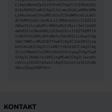
CiAgImNvbmZpZyI6IHsKICAgICJtZXRob2Qi
OiAiR0VUIiwKICAgICJ1cmwiOiAiaHR0cHM6
Ly9hcGkueC5ha3MtcHJvZC5hdWRhcmlzLm5l
dC92MS9jbGllbnRzLzIzMDAvd2Vic2l0ZS12
ZWhpY2xlcy8zMTc4MSUyMzE1Nzc/ZmllbGQ9
aW50ZXJuYWxOdW1iZXImd2Vic2l0ZT02MTI4
YjRkOTU1ZGMzZDYyNmYyZGU1MjEiLAogICAg
ImhlYWRlcnMiOiB7fSwKICAgICJib2R5Ijog
bnVsbCwKICAgICJleHBlY3QiOiB7CiAgICAg
ICJyZXNwb25zZVR5cGUiOiAiIgogICAgfSwK
ICAgICJ0aW1lb3V0IjogMCwKICAgICJwcm9n
cmVzcyI6IG51bGwsCiAgICAicmlza3kiOiBm
YWxzZQogIH0KfQ==
KONTAKT