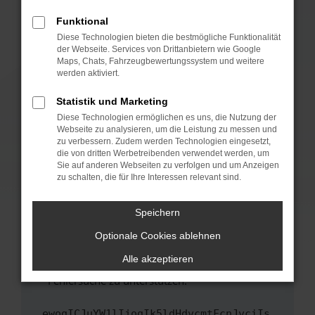
anderen Browser oder in einem privaten
Fenster?
Funktional
Starte dein Gerät neu.
Diese Technologien bieten die bestmögliche Funktionalität
der Webseite. Services von Drittanbietern wie Google
Das kann manchmal helfen, vorübergehende
Maps, Chats, Fahrzeugbewertungssystem und weitere
Probleme zu beheben.
werden aktiviert.
Stelle sicher, dass dein Browser und dein
Statistik und Marketing
Betriebssystem auf dem neuesten Stand
Diese Technologien ermöglichen es uns, die Nutzung der
sind.
Webseite zu analysieren, um die Leistung zu messen und
Veraltete Software birgt nicht nur ein
zu verbessern. Zudem werden Technologien eingesetzt,
Sicherheitsrisiko, sondern kann auch dazu
die von dritten Werbetreibenden verwendet werden, um
führen, dass bestimmte Funktionen nicht mehr
Sie auf anderen Webseiten zu verfolgen und um Anzeigen
zu schalten, die für Ihre Interessen relevant sind.
unterstützt werden.
Wende dich an den Webseitenbetreiber.
Speichern
Wenn du alle oben genannten Schritte versucht
hast, kontaktiere uns bitte. Wir werden
Optionale Cookies ablehnen
versuchen, das Problem zu beheben. Du kannst
Alle akzeptieren
uns diesen Text schicken, um uns bei der
Fehlersuche zu unterstützen:
ewogICJuYW1lIjogIk5ldHdvcmtFcnJvciIs