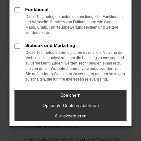
anderen Browser oder in einem privaten
Fenster?
Funktional
Starte dein Gerät neu.
Diese Technologien bieten die bestmögliche Funktionalität
der Webseite. Services von Drittanbietern wie Google
Das kann manchmal helfen, vorübergehende
Maps, Chats, Fahrzeugbewertungssystem und weitere
Probleme zu beheben.
werden aktiviert.
Stelle sicher, dass dein Browser und dein
Statistik und Marketing
Betriebssystem auf dem neuesten Stand
Diese Technologien ermöglichen es uns, die Nutzung der
sind.
Webseite zu analysieren, um die Leistung zu messen und
Veraltete Software birgt nicht nur ein
zu verbessern. Zudem werden Technologien eingesetzt,
Sicherheitsrisiko, sondern kann auch dazu
die von dritten Werbetreibenden verwendet werden, um
führen, dass bestimmte Funktionen nicht mehr
Sie auf anderen Webseiten zu verfolgen und um Anzeigen
zu schalten, die für Ihre Interessen relevant sind.
unterstützt werden.
Wende dich an den Webseitenbetreiber.
Speichern
Wenn du alle oben genannten Schritte versucht
hast, kontaktiere uns bitte. Wir werden
Optionale Cookies ablehnen
versuchen, das Problem zu beheben. Du kannst
Alle akzeptieren
uns diesen Text schicken, um uns bei der
Fehlersuche zu unterstützen:
ewogICJuYW1lIjogIk5ldHdvcmtFcnJvciIs