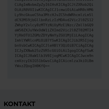
CiAgImNvbmZpZyI6IHsKICAgICJtZXRob2Qi
OiAiR0VUIiwKICAgICJ1cmwiOiAiaHR0cHM6
Ly9hcGkueC5ha3MtcHJvZC5hdWRhcmlzLm5l
dC92MS9jbGllbnRzLzIzMDAvd2Vic2l0ZS12
ZWhpY2xlcy8zMTYzNiUyMzE1Nzc/ZmllbGQ9
aW50ZXJuYWxOdW1iZXImd2Vic2l0ZT02MTI4
YjRkOTU1ZGMzZDYyNmYyZGU1MjEiLAogICAg
ImhlYWRlcnMiOiB7fSwKICAgICJib2R5Ijog
bnVsbCwKICAgICJleHBlY3QiOiB7CiAgICAg
ICJyZXNwb25zZVR5cGUiOiAiIgogICAgfSwK
ICAgICJ0aW1lb3V0IjogMCwKICAgICJwcm9n
cmVzcyI6IG51bGwsCiAgICAicmlza3kiOiBm
YWxzZQogIH0KfQ==
KONTAKT