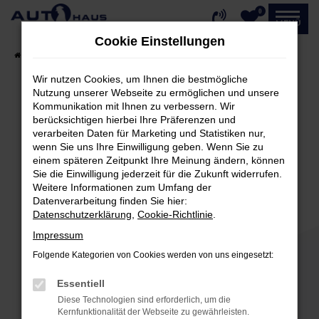
0
Zum
MENÜ
Hauptinhalt
Cookie Einstellungen
springen
Startseite
Fahrzeugangebote
Fahrzeug-Showroom
Wir nutzen Cookies, um Ihnen die bestmögliche
Nutzung unserer Webseite zu ermöglichen und unsere
Kommunikation mit Ihnen zu verbessern. Wir
Fehler: Network Error
berücksichtigen hierbei Ihre Präferenzen und
verarbeiten Daten für Marketing und Statistiken nur,
Beim Laden ist ein Fehler aufgetreten.
wenn Sie uns Ihre Einwilligung geben. Wenn Sie zu
einem späteren Zeitpunkt Ihre Meinung ändern, können
Hier sind ein paar Tipps, die dir helfen können:
Sie die Einwilligung jederzeit für die Zukunft widerrufen.
Weitere Informationen zum Umfang der
Überprüfe deine Firewall und deine
Datenverarbeitung finden Sie hier:
Internetverbindung.
Datenschutzerklärung
,
Cookie-Richtlinie
.
Laden andere Webseiten, zum Beispiel deine
Impressum
Suchmaschine?
Folgende Kategorien von Cookies werden von uns eingesetzt:
Prüfe deine Browsererweiterungen.
Manche Erweiterungen, wie Werbeblocker,
Essentiell
können das Laden bestimmter Seiten
Diese Technologien sind erforderlich, um die
verhindern. Funktioniert die Seite in einem
Kernfunktionalität der Webseite zu gewährleisten.