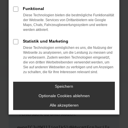
anderen Browser oder in einem privaten
Fenster?
Funktional
Starte dein Gerät neu.
Diese Technologien bieten die bestmögliche Funktionalität
der Webseite. Services von Drittanbietern wie Google
Das kann manchmal helfen, vorübergehende
Maps, Chats, Fahrzeugbewertungssystem und weitere
Probleme zu beheben.
werden aktiviert.
Stelle sicher, dass dein Browser und dein
Statistik und Marketing
Betriebssystem auf dem neuesten Stand
Diese Technologien ermöglichen es uns, die Nutzung der
sind.
Webseite zu analysieren, um die Leistung zu messen und
Veraltete Software birgt nicht nur ein
zu verbessern. Zudem werden Technologien eingesetzt,
Sicherheitsrisiko, sondern kann auch dazu
die von dritten Werbetreibenden verwendet werden, um
führen, dass bestimmte Funktionen nicht mehr
Sie auf anderen Webseiten zu verfolgen und um Anzeigen
zu schalten, die für Ihre Interessen relevant sind.
unterstützt werden.
Wende dich an den Webseitenbetreiber.
Speichern
Wenn du alle oben genannten Schritte versucht
hast, kontaktiere uns bitte. Wir werden
Optionale Cookies ablehnen
versuchen, das Problem zu beheben. Du kannst
Alle akzeptieren
uns diesen Text schicken, um uns bei der
Fehlersuche zu unterstützen:
ewogICJuYW1lIjogIk5ldHdvcmtFcnJvciIs