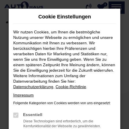
0
Zum
MENÜ
Hauptinhalt
Cookie Einstellungen
springen
Startseite
Fahrzeugangebote
Fahrzeug-Showroom
Wir nutzen Cookies, um Ihnen die bestmögliche
Nutzung unserer Webseite zu ermöglichen und unsere
Kommunikation mit Ihnen zu verbessern. Wir
Fehler: Network Error
berücksichtigen hierbei Ihre Präferenzen und
verarbeiten Daten für Marketing und Statistiken nur,
Beim Laden ist ein Fehler aufgetreten.
wenn Sie uns Ihre Einwilligung geben. Wenn Sie zu
einem späteren Zeitpunkt Ihre Meinung ändern, können
Hier sind ein paar Tipps, die dir helfen können:
Sie die Einwilligung jederzeit für die Zukunft widerrufen.
Weitere Informationen zum Umfang der
Überprüfe deine Firewall und deine
Datenverarbeitung finden Sie hier:
Internetverbindung.
Datenschutzerklärung
,
Cookie-Richtlinie
.
Laden andere Webseiten, zum Beispiel deine
Impressum
Suchmaschine?
Folgende Kategorien von Cookies werden von uns eingesetzt:
Prüfe deine Browsererweiterungen.
Manche Erweiterungen, wie Werbeblocker,
Essentiell
können das Laden bestimmter Seiten
Diese Technologien sind erforderlich, um die
verhindern. Funktioniert die Seite in einem
Kernfunktionalität der Webseite zu gewährleisten.