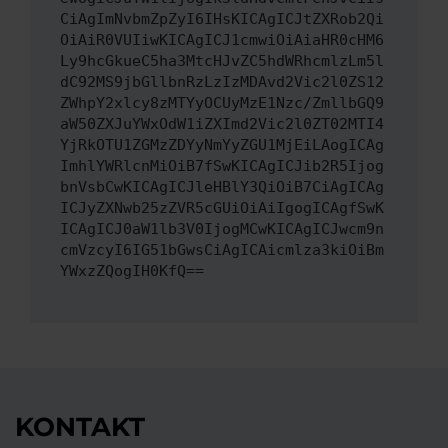
CiAgImNvbmZpZyI6IHsKICAgICJtZXRob2Qi
OiAiR0VUIiwKICAgICJ1cmwiOiAiaHR0cHM6
Ly9hcGkueC5ha3MtcHJvZC5hdWRhcmlzLm5l
dC92MS9jbGllbnRzLzIzMDAvd2Vic2l0ZS12
ZWhpY2xlcy8zMTYyOCUyMzE1Nzc/ZmllbGQ9
aW50ZXJuYWxOdW1iZXImd2Vic2l0ZT02MTI4
YjRkOTU1ZGMzZDYyNmYyZGU1MjEiLAogICAg
ImhlYWRlcnMiOiB7fSwKICAgICJib2R5Ijog
bnVsbCwKICAgICJleHBlY3QiOiB7CiAgICAg
ICJyZXNwb25zZVR5cGUiOiAiIgogICAgfSwK
ICAgICJ0aW1lb3V0IjogMCwKICAgICJwcm9n
cmVzcyI6IG51bGwsCiAgICAicmlza3kiOiBm
YWxzZQogIH0KfQ==
KONTAKT