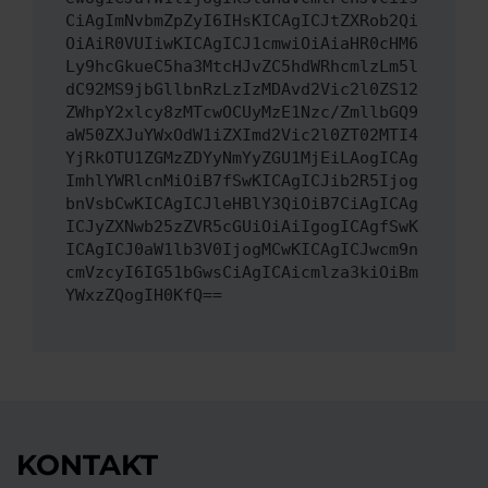
CiAgImNvbmZpZyI6IHsKICAgICJtZXRob2Qi
OiAiR0VUIiwKICAgICJ1cmwiOiAiaHR0cHM6
Ly9hcGkueC5ha3MtcHJvZC5hdWRhcmlzLm5l
dC92MS9jbGllbnRzLzIzMDAvd2Vic2l0ZS12
ZWhpY2xlcy8zMTcwOCUyMzE1Nzc/ZmllbGQ9
aW50ZXJuYWxOdW1iZXImd2Vic2l0ZT02MTI4
YjRkOTU1ZGMzZDYyNmYyZGU1MjEiLAogICAg
ImhlYWRlcnMiOiB7fSwKICAgICJib2R5Ijog
bnVsbCwKICAgICJleHBlY3QiOiB7CiAgICAg
ICJyZXNwb25zZVR5cGUiOiAiIgogICAgfSwK
ICAgICJ0aW1lb3V0IjogMCwKICAgICJwcm9n
cmVzcyI6IG51bGwsCiAgICAicmlza3kiOiBm
YWxzZQogIH0KfQ==
KONTAKT