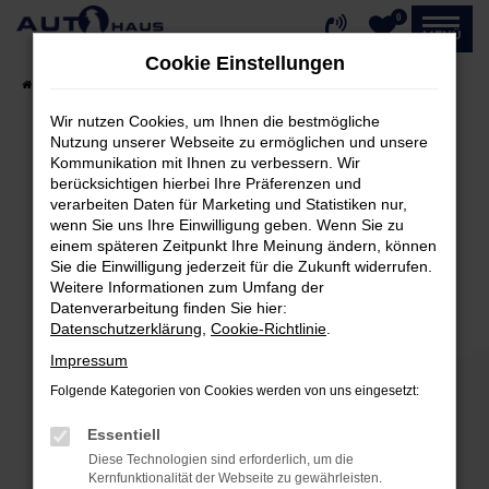
0
Zum
MENÜ
Hauptinhalt
Cookie Einstellungen
springen
Startseite
Fahrzeugangebote
Fahrzeug-Showroom
Wir nutzen Cookies, um Ihnen die bestmögliche
Nutzung unserer Webseite zu ermöglichen und unsere
Kommunikation mit Ihnen zu verbessern. Wir
Fehler: Network Error
berücksichtigen hierbei Ihre Präferenzen und
verarbeiten Daten für Marketing und Statistiken nur,
Beim Laden ist ein Fehler aufgetreten.
wenn Sie uns Ihre Einwilligung geben. Wenn Sie zu
einem späteren Zeitpunkt Ihre Meinung ändern, können
Hier sind ein paar Tipps, die dir helfen können:
Sie die Einwilligung jederzeit für die Zukunft widerrufen.
Weitere Informationen zum Umfang der
Überprüfe deine Firewall und deine
Datenverarbeitung finden Sie hier:
Internetverbindung.
Datenschutzerklärung
,
Cookie-Richtlinie
.
Laden andere Webseiten, zum Beispiel deine
Impressum
Suchmaschine?
Folgende Kategorien von Cookies werden von uns eingesetzt:
Prüfe deine Browsererweiterungen.
Manche Erweiterungen, wie Werbeblocker,
Essentiell
können das Laden bestimmter Seiten
Diese Technologien sind erforderlich, um die
verhindern. Funktioniert die Seite in einem
Kernfunktionalität der Webseite zu gewährleisten.