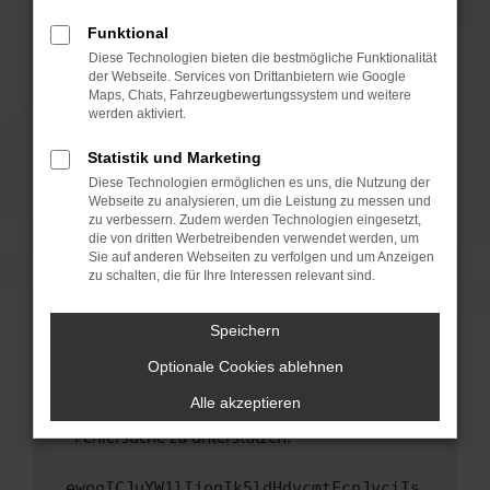
anderen Browser oder in einem privaten
Fenster?
Funktional
Starte dein Gerät neu.
Diese Technologien bieten die bestmögliche Funktionalität
der Webseite. Services von Drittanbietern wie Google
Das kann manchmal helfen, vorübergehende
Maps, Chats, Fahrzeugbewertungssystem und weitere
Probleme zu beheben.
werden aktiviert.
Stelle sicher, dass dein Browser und dein
Statistik und Marketing
Betriebssystem auf dem neuesten Stand
Diese Technologien ermöglichen es uns, die Nutzung der
sind.
Webseite zu analysieren, um die Leistung zu messen und
Veraltete Software birgt nicht nur ein
zu verbessern. Zudem werden Technologien eingesetzt,
Sicherheitsrisiko, sondern kann auch dazu
die von dritten Werbetreibenden verwendet werden, um
führen, dass bestimmte Funktionen nicht mehr
Sie auf anderen Webseiten zu verfolgen und um Anzeigen
zu schalten, die für Ihre Interessen relevant sind.
unterstützt werden.
Wende dich an den Webseitenbetreiber.
Speichern
Wenn du alle oben genannten Schritte versucht
hast, kontaktiere uns bitte. Wir werden
Optionale Cookies ablehnen
versuchen, das Problem zu beheben. Du kannst
Alle akzeptieren
uns diesen Text schicken, um uns bei der
Fehlersuche zu unterstützen:
ewogICJuYW1lIjogIk5ldHdvcmtFcnJvciIs