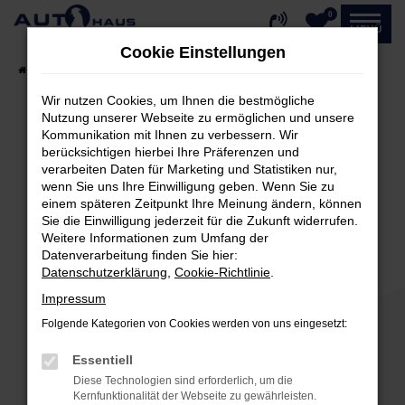
0
Zum
MENÜ
Hauptinhalt
Cookie Einstellungen
springen
Startseite
Fahrzeugangebote
Fahrzeug-Showroom
Wir nutzen Cookies, um Ihnen die bestmögliche
Nutzung unserer Webseite zu ermöglichen und unsere
Kommunikation mit Ihnen zu verbessern. Wir
Fehler: Network Error
berücksichtigen hierbei Ihre Präferenzen und
verarbeiten Daten für Marketing und Statistiken nur,
Beim Laden ist ein Fehler aufgetreten.
wenn Sie uns Ihre Einwilligung geben. Wenn Sie zu
einem späteren Zeitpunkt Ihre Meinung ändern, können
Hier sind ein paar Tipps, die dir helfen können:
Sie die Einwilligung jederzeit für die Zukunft widerrufen.
Weitere Informationen zum Umfang der
Überprüfe deine Firewall und deine
Datenverarbeitung finden Sie hier:
Internetverbindung.
Datenschutzerklärung
,
Cookie-Richtlinie
.
Laden andere Webseiten, zum Beispiel deine
Impressum
Suchmaschine?
Folgende Kategorien von Cookies werden von uns eingesetzt:
Prüfe deine Browsererweiterungen.
Manche Erweiterungen, wie Werbeblocker,
Essentiell
können das Laden bestimmter Seiten
Diese Technologien sind erforderlich, um die
verhindern. Funktioniert die Seite in einem
Kernfunktionalität der Webseite zu gewährleisten.