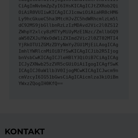
CiAgImNvbmZpZyI6IHsKICAgICJtZXRob2Qi
OiAiR0VUIiwKICAgICJ1cmwiOiAiaHR0cHM6
Ly9hcGkueC5ha3MtcHJvZC5hdWRhcmlzLm5l
dC92MS9jbGllbnRzLzIzMDAvd2Vic2l0ZS12
ZWhpY2xlcy8zMTYyMiUyMzE1Nzc/ZmllbGQ9
aW50ZXJuYWxOdW1iZXImd2Vic2l0ZT02MTI4
YjRkOTU1ZGMzZDYyNmYyZGU1MjEiLAogICAg
ImhlYWRlcnMiOiB7fSwKICAgICJib2R5Ijog
bnVsbCwKICAgICJleHBlY3QiOiB7CiAgICAg
ICJyZXNwb25zZVR5cGUiOiAiIgogICAgfSwK
ICAgICJ0aW1lb3V0IjogMCwKICAgICJwcm9n
cmVzcyI6IG51bGwsCiAgICAicmlza3kiOiBm
YWxzZQogIH0KfQ==
KONTAKT