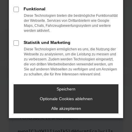
anderen Browser oder in einem privaten
Fenster?
Funktional
Starte dein Gerät neu.
Diese Technologien bieten die bestmögliche Funktionalität
der Webseite. Services von Drittanbietern wie Google
Das kann manchmal helfen, vorübergehende
Maps, Chats, Fahrzeugbewertungssystem und weitere
Probleme zu beheben.
werden aktiviert.
Stelle sicher, dass dein Browser und dein
Statistik und Marketing
Betriebssystem auf dem neuesten Stand
Diese Technologien ermöglichen es uns, die Nutzung der
sind.
Webseite zu analysieren, um die Leistung zu messen und
Veraltete Software birgt nicht nur ein
zu verbessern. Zudem werden Technologien eingesetzt,
Sicherheitsrisiko, sondern kann auch dazu
die von dritten Werbetreibenden verwendet werden, um
führen, dass bestimmte Funktionen nicht mehr
Sie auf anderen Webseiten zu verfolgen und um Anzeigen
zu schalten, die für Ihre Interessen relevant sind.
unterstützt werden.
Wende dich an den Webseitenbetreiber.
Speichern
Wenn du alle oben genannten Schritte versucht
hast, kontaktiere uns bitte. Wir werden
Optionale Cookies ablehnen
versuchen, das Problem zu beheben. Du kannst
Alle akzeptieren
uns diesen Text schicken, um uns bei der
Fehlersuche zu unterstützen:
ewogICJuYW1lIjogIk5ldHdvcmtFcnJvciIs