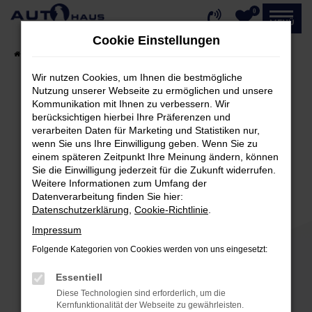
0
Zum
MENÜ
Hauptinhalt
Cookie Einstellungen
springen
Startseite
Fahrzeugangebote
Fahrzeug-Showroom
Wir nutzen Cookies, um Ihnen die bestmögliche
Nutzung unserer Webseite zu ermöglichen und unsere
Kommunikation mit Ihnen zu verbessern. Wir
Fehler: Network Error
berücksichtigen hierbei Ihre Präferenzen und
verarbeiten Daten für Marketing und Statistiken nur,
Beim Laden ist ein Fehler aufgetreten.
wenn Sie uns Ihre Einwilligung geben. Wenn Sie zu
einem späteren Zeitpunkt Ihre Meinung ändern, können
Hier sind ein paar Tipps, die dir helfen können:
Sie die Einwilligung jederzeit für die Zukunft widerrufen.
Weitere Informationen zum Umfang der
Überprüfe deine Firewall und deine
Datenverarbeitung finden Sie hier:
Internetverbindung.
Datenschutzerklärung
,
Cookie-Richtlinie
.
Laden andere Webseiten, zum Beispiel deine
Impressum
Suchmaschine?
Folgende Kategorien von Cookies werden von uns eingesetzt:
Prüfe deine Browsererweiterungen.
Manche Erweiterungen, wie Werbeblocker,
Essentiell
können das Laden bestimmter Seiten
Diese Technologien sind erforderlich, um die
verhindern. Funktioniert die Seite in einem
Kernfunktionalität der Webseite zu gewährleisten.