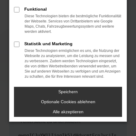
anderen Browser oder in einem privaten
Fenster?
Funktional
Starte dein Gerät neu.
Diese Technologien bieten die bestmögliche Funktionalität
der Webseite. Services von Drittanbietern wie Google
Das kann manchmal helfen, vorübergehende
Maps, Chats, Fahrzeugbewertungssystem und weitere
Probleme zu beheben.
werden aktiviert.
Stelle sicher, dass dein Browser und dein
Statistik und Marketing
Betriebssystem auf dem neuesten Stand
Diese Technologien ermöglichen es uns, die Nutzung der
sind.
Webseite zu analysieren, um die Leistung zu messen und
Veraltete Software birgt nicht nur ein
zu verbessern. Zudem werden Technologien eingesetzt,
Sicherheitsrisiko, sondern kann auch dazu
die von dritten Werbetreibenden verwendet werden, um
führen, dass bestimmte Funktionen nicht mehr
Sie auf anderen Webseiten zu verfolgen und um Anzeigen
zu schalten, die für Ihre Interessen relevant sind.
unterstützt werden.
Wende dich an den Webseitenbetreiber.
Speichern
Wenn du alle oben genannten Schritte versucht
hast, kontaktiere uns bitte. Wir werden
Optionale Cookies ablehnen
versuchen, das Problem zu beheben. Du kannst
Alle akzeptieren
uns diesen Text schicken, um uns bei der
Fehlersuche zu unterstützen:
ewogICJuYW1lIjogIk5ldHdvcmtFcnJvciIs