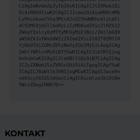
CiAgImNvbmZpZyI6IHsKICAgICJtZXRob2Qi
OiAiR0VUIiwKICAgICJ1cmwiOiAiaHR0cHM6
Ly9hcGkueC5ha3MtcHJvZC5hdWRhcmlzLm5l
dC92MS9jbGllbnRzLzIzMDAvd2Vic2l0ZS12
ZWhpY2xlcy8zMTYyMCUyMzE1Nzc/ZmllbGQ9
aW50ZXJuYWxOdW1iZXImd2Vic2l0ZT02MTI4
YjRkOTU1ZGMzZDYyNmYyZGU1MjEiLAogICAg
ImhlYWRlcnMiOiB7fSwKICAgICJib2R5Ijog
bnVsbCwKICAgICJleHBlY3QiOiB7CiAgICAg
ICJyZXNwb25zZVR5cGUiOiAiIgogICAgfSwK
ICAgICJ0aW1lb3V0IjogMCwKICAgICJwcm9n
cmVzcyI6IG51bGwsCiAgICAicmlza3kiOiBm
YWxzZQogIH0KfQ==
KONTAKT