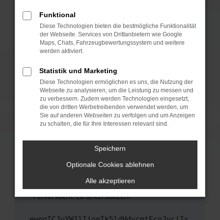
anderen Browser oder in einem privaten
Fenster?
Funktional
Starte dein Gerät neu.
Diese Technologien bieten die bestmögliche Funktionalität
der Webseite. Services von Drittanbietern wie Google
Das kann manchmal helfen, vorübergehende
Maps, Chats, Fahrzeugbewertungssystem und weitere
Probleme zu beheben.
werden aktiviert.
Stelle sicher, dass dein Browser und dein
Statistik und Marketing
Betriebssystem auf dem neuesten Stand
Diese Technologien ermöglichen es uns, die Nutzung der
sind.
Webseite zu analysieren, um die Leistung zu messen und
Veraltete Software birgt nicht nur ein
zu verbessern. Zudem werden Technologien eingesetzt,
Sicherheitsrisiko, sondern kann auch dazu
die von dritten Werbetreibenden verwendet werden, um
führen, dass bestimmte Funktionen nicht mehr
Sie auf anderen Webseiten zu verfolgen und um Anzeigen
zu schalten, die für Ihre Interessen relevant sind.
unterstützt werden.
Wende dich an den Webseitenbetreiber.
Speichern
Wenn du alle oben genannten Schritte versucht
hast, kontaktiere uns bitte. Wir werden
Optionale Cookies ablehnen
versuchen, das Problem zu beheben. Du kannst
Alle akzeptieren
uns diesen Text schicken, um uns bei der
Fehlersuche zu unterstützen:
ewogICJuYW1lIjogIk5ldHdvcmtFcnJvciIs