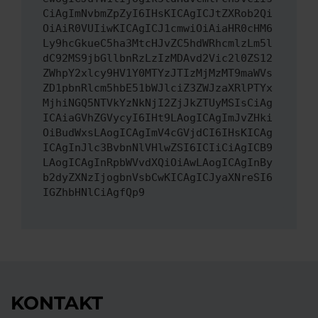
CiAgImNvbmZpZyI6IHsKICAgICJtZXRob2Qi
OiAiR0VUIiwKICAgICJ1cmwiOiAiaHR0cHM6
Ly9hcGkueC5ha3MtcHJvZC5hdWRhcmlzLm5l
dC92MS9jbGllbnRzLzIzMDAvd2Vic2l0ZS12
ZWhpY2xlcy9HV1Y0MTYzJTIzMjMzMT9maWVs
ZD1pbnRlcm5hbE51bWJlciZ3ZWJzaXRlPTYx
MjhiNGQ5NTVkYzNkNjI2ZjJkZTUyMSIsCiAg
ICAiaGVhZGVycyI6IHt9LAogICAgImJvZHki
OiBudWxsLAogICAgImV4cGVjdCI6IHsKICAg
ICAgInJlc3BvbnNlVHlwZSI6ICIiCiAgICB9
LAogICAgInRpbWVvdXQiOiAwLAogICAgInBy
b2dyZXNzIjogbnVsbCwKICAgICJyaXNreSI6
IGZhbHNlCiAgfQp9
KONTAKT