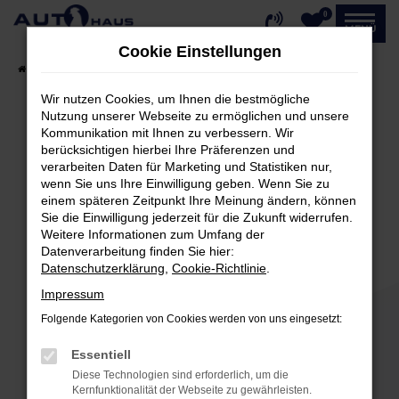
0
Zum
MENÜ
Hauptinhalt
Cookie Einstellungen
springen
Startseite
Fahrzeugangebote
Fahrzeug-Showroom
Wir nutzen Cookies, um Ihnen die bestmögliche
Nutzung unserer Webseite zu ermöglichen und unsere
Kommunikation mit Ihnen zu verbessern. Wir
Fehler: Network Error
berücksichtigen hierbei Ihre Präferenzen und
verarbeiten Daten für Marketing und Statistiken nur,
Beim Laden ist ein Fehler aufgetreten.
wenn Sie uns Ihre Einwilligung geben. Wenn Sie zu
einem späteren Zeitpunkt Ihre Meinung ändern, können
Hier sind ein paar Tipps, die dir helfen können:
Sie die Einwilligung jederzeit für die Zukunft widerrufen.
Weitere Informationen zum Umfang der
Überprüfe deine Firewall und deine
Datenverarbeitung finden Sie hier:
Internetverbindung.
Datenschutzerklärung
,
Cookie-Richtlinie
.
Laden andere Webseiten, zum Beispiel deine
Impressum
Suchmaschine?
Folgende Kategorien von Cookies werden von uns eingesetzt:
Prüfe deine Browsererweiterungen.
Manche Erweiterungen, wie Werbeblocker,
Essentiell
können das Laden bestimmter Seiten
Diese Technologien sind erforderlich, um die
verhindern. Funktioniert die Seite in einem
Kernfunktionalität der Webseite zu gewährleisten.