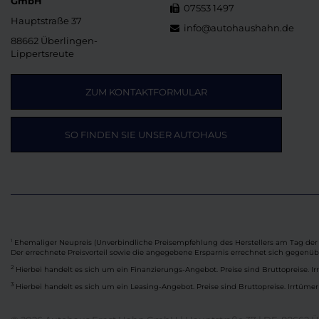
GmbH
07553 1497
Hauptstraße 37
info@autohaushahn.de
88662 Überlingen-
Lippertsreute
ZUM KONTAKTFORMULAR
SO FINDEN SIE UNSER AUTOHAUS
Ehemaliger Neupreis (Unverbindliche Preisempfehlung des Herstellers am Tag der 
1
Der errechnete Preisvorteil sowie die angegebene Ersparnis errechnet sich gegenü
2
Hierbei handelt es sich um ein Finanzierungs-Angebot. Preise sind Bruttopreise. Ir
3
Hierbei handelt es sich um ein Leasing-Angebot. Preise sind Bruttopreise. Irrtümer