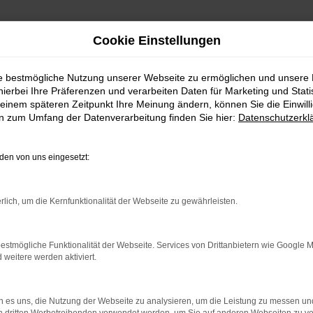
Cookie Einstellungen
ie bestmögliche Nutzung unserer Webseite zu ermöglichen und unsere
hierbei Ihre Präferenzen und verarbeiten Daten für Marketing und Stati
einem späteren Zeitpunkt Ihre Meinung ändern, können Sie die Einwillig
en zum Umfang der Datenverarbeitung finden Sie hier:
Datenschutzerkl
en von uns eingesetzt:
rlich, um die Kernfunktionalität der Webseite zu gewährleisten.
indung.
hine?
estmögliche Funktionalität der Webseite. Services von Drittanbietern wie Google 
eitere werden aktiviert.
aden bestimmter Seiten verhindern. Funktioniert die Seite in e
 zu beheben.
 es uns, die Nutzung der Webseite zu analysieren, um die Leistung zu messen u