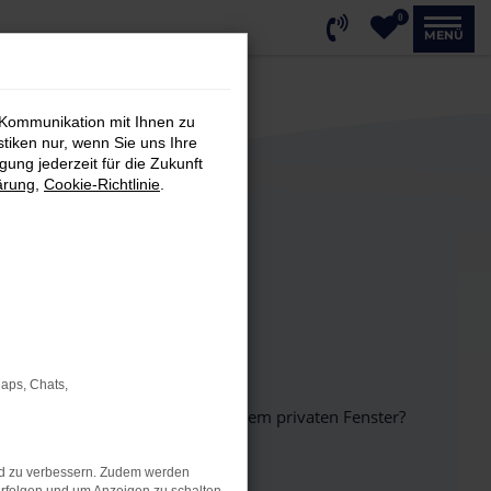
0
MENÜ
 Kommunikation mit Ihnen zu
stiken nur, wenn Sie uns Ihre
ung jederzeit für die Zukunft
ärung
,
Cookie-Richtlinie
.
Maps, Chats,
inem anderen Browser oder in einem privaten Fenster?
nd zu verbessern. Zudem werden