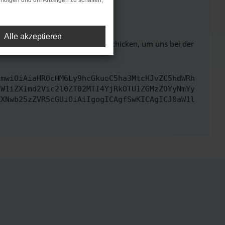
rfolgen und um Anzeigen zu schalten,
ht mehr unterstützt werden.
Alle akzeptieren
ben. Du kannst uns diesen Text schicken, um uns bei der
cmwiOiAiaHR0cHM6Ly9hcGkueC5ha3MtcHJvZC5hdWRh
dW1iZXImd2Vic2l0ZT02MTI4YjRkOTU1ZGMzZDYyNmYy
ZXNwb25zZVR5cGUiOiAiIgogICAgfSwKICAgICJ0aW1l