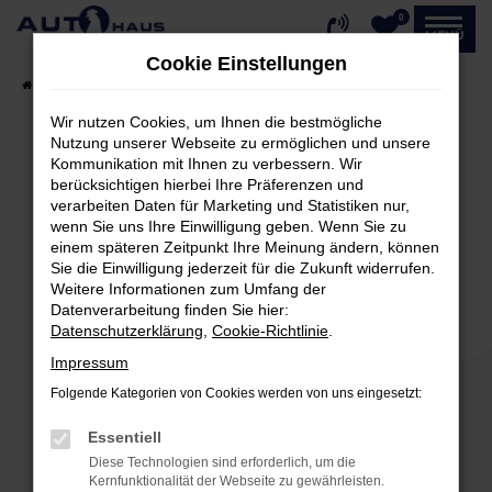
0
Zum
MENÜ
Hauptinhalt
Cookie Einstellungen
springen
Startseite
Fahrzeugangebote
Fahrzeug-Showroom
Wir nutzen Cookies, um Ihnen die bestmögliche
Nutzung unserer Webseite zu ermöglichen und unsere
Kommunikation mit Ihnen zu verbessern. Wir
Fehler: Network Error
berücksichtigen hierbei Ihre Präferenzen und
verarbeiten Daten für Marketing und Statistiken nur,
Beim Laden ist ein Fehler aufgetreten.
wenn Sie uns Ihre Einwilligung geben. Wenn Sie zu
einem späteren Zeitpunkt Ihre Meinung ändern, können
Hier sind ein paar Tipps, die dir helfen können:
Sie die Einwilligung jederzeit für die Zukunft widerrufen.
Weitere Informationen zum Umfang der
Überprüfe deine Firewall und deine
Datenverarbeitung finden Sie hier:
Internetverbindung.
Datenschutzerklärung
,
Cookie-Richtlinie
.
Laden andere Webseiten, zum Beispiel deine
Impressum
Suchmaschine?
Folgende Kategorien von Cookies werden von uns eingesetzt:
Prüfe deine Browsererweiterungen.
Manche Erweiterungen, wie Werbeblocker,
Essentiell
können das Laden bestimmter Seiten
Diese Technologien sind erforderlich, um die
verhindern. Funktioniert die Seite in einem
Kernfunktionalität der Webseite zu gewährleisten.