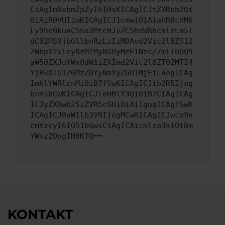
CiAgImNvbmZpZyI6IHsKICAgICJtZXRob2Qi
OiAiR0VUIiwKICAgICJ1cmwiOiAiaHR0cHM6
Ly9hcGkueC5ha3MtcHJvZC5hdWRhcmlzLm5l
dC92MS9jbGllbnRzLzIzMDAvd2Vic2l0ZS12
ZWhpY2xlcy8zMTMyNSUyMzE1Nzc/ZmllbGQ9
aW50ZXJuYWxOdW1iZXImd2Vic2l0ZT02MTI4
YjRkOTU1ZGMzZDYyNmYyZGU1MjEiLAogICAg
ImhlYWRlcnMiOiB7fSwKICAgICJib2R5Ijog
bnVsbCwKICAgICJleHBlY3QiOiB7CiAgICAg
ICJyZXNwb25zZVR5cGUiOiAiIgogICAgfSwK
ICAgICJ0aW1lb3V0IjogMCwKICAgICJwcm9n
cmVzcyI6IG51bGwsCiAgICAicmlza3kiOiBm
YWxzZQogIH0KfQ==
KONTAKT