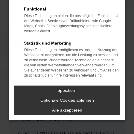
anderen Browser oder in einem privaten
Fenster?
Funktional
Starte dein Gerät neu.
Diese Technologien bieten die bestmögliche Funktionalität
der Webseite. Services von Drittanbietern wie Google
Das kann manchmal helfen, vorübergehende
Maps, Chats, Fahrzeugbewertungssystem und weitere
Probleme zu beheben.
werden aktiviert.
Stelle sicher, dass dein Browser und dein
Statistik und Marketing
Betriebssystem auf dem neuesten Stand
Diese Technologien ermöglichen es uns, die Nutzung der
sind.
Webseite zu analysieren, um die Leistung zu messen und
Veraltete Software birgt nicht nur ein
zu verbessern. Zudem werden Technologien eingesetzt,
Sicherheitsrisiko, sondern kann auch dazu
die von dritten Werbetreibenden verwendet werden, um
führen, dass bestimmte Funktionen nicht mehr
Sie auf anderen Webseiten zu verfolgen und um Anzeigen
zu schalten, die für Ihre Interessen relevant sind.
unterstützt werden.
Wende dich an den Webseitenbetreiber.
Speichern
Wenn du alle oben genannten Schritte versucht
hast, kontaktiere uns bitte. Wir werden
Optionale Cookies ablehnen
versuchen, das Problem zu beheben. Du kannst
Alle akzeptieren
uns diesen Text schicken, um uns bei der
Fehlersuche zu unterstützen:
ewogICJuYW1lIjogIk5ldHdvcmtFcnJvciIs