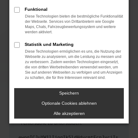
anderen Browser oder in einem privaten
Fenster?
Funktional
Starte dein Gerät neu.
Diese Technologien bieten die bestmögliche Funktionalität
der Webseite. Services von Drittanbietern wie Google
Das kann manchmal helfen, vorübergehende
Maps, Chats, Fahrzeugbewertungssystem und weitere
Probleme zu beheben.
werden aktiviert.
Stelle sicher, dass dein Browser und dein
Statistik und Marketing
Betriebssystem auf dem neuesten Stand
Diese Technologien ermöglichen es uns, die Nutzung der
sind.
Webseite zu analysieren, um die Leistung zu messen und
Veraltete Software birgt nicht nur ein
zu verbessern. Zudem werden Technologien eingesetzt,
Sicherheitsrisiko, sondern kann auch dazu
die von dritten Werbetreibenden verwendet werden, um
führen, dass bestimmte Funktionen nicht mehr
Sie auf anderen Webseiten zu verfolgen und um Anzeigen
zu schalten, die für Ihre Interessen relevant sind.
unterstützt werden.
Wende dich an den Webseitenbetreiber.
Speichern
Wenn du alle oben genannten Schritte versucht
hast, kontaktiere uns bitte. Wir werden
Optionale Cookies ablehnen
versuchen, das Problem zu beheben. Du kannst
Alle akzeptieren
uns diesen Text schicken, um uns bei der
Fehlersuche zu unterstützen:
ewogICJuYW1lIjogIk5ldHdvcmtFcnJvciIs