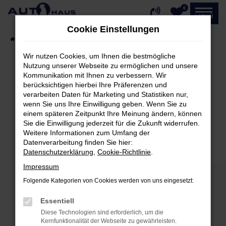
0
Zum
MENÜ
Hauptinhalt
Cookie Einstellungen
springen
Startseite
Fahrzeugangebote
Fahrzeug-Showroom
Wir nutzen Cookies, um Ihnen die bestmögliche
Nutzung unserer Webseite zu ermöglichen und unsere
Kommunikation mit Ihnen zu verbessern. Wir
Fehler: Network Error
berücksichtigen hierbei Ihre Präferenzen und
verarbeiten Daten für Marketing und Statistiken nur,
Beim Laden ist ein Fehler aufgetreten.
wenn Sie uns Ihre Einwilligung geben. Wenn Sie zu
einem späteren Zeitpunkt Ihre Meinung ändern, können
Hier sind ein paar Tipps, die dir helfen können:
Sie die Einwilligung jederzeit für die Zukunft widerrufen.
Weitere Informationen zum Umfang der
Überprüfe deine Firewall und deine
Datenverarbeitung finden Sie hier:
Internetverbindung.
Datenschutzerklärung
,
Cookie-Richtlinie
.
Laden andere Webseiten, zum Beispiel deine
Impressum
Suchmaschine?
Folgende Kategorien von Cookies werden von uns eingesetzt:
Prüfe deine Browsererweiterungen.
Manche Erweiterungen, wie Werbeblocker,
Essentiell
können das Laden bestimmter Seiten
Diese Technologien sind erforderlich, um die
verhindern. Funktioniert die Seite in einem
Kernfunktionalität der Webseite zu gewährleisten.