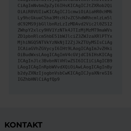
CiAgImNvbmZpZyI6IHsKICAgICJtZXRob2Qi
OiAiR0VUIiwKICAgICJ1cmwiOiAiaHR0cHM6
Ly9hcGkueC5ha3MtcHJvZC5hdWRhcmlzLm5l
dC92MS9jbGllbnRzLzIzMDAvd2Vic2l0ZS12
ZWhpY2xlcy9HV1YzNTk4JTIzMjMzMT9maWVs
ZD1pbnRlcm5hbE51bWJlciZ3ZWJzaXRlPTYx
MjhiNGQ5NTVkYzNkNjI2ZjJkZTUyMSIsCiAg
ICAiaGVhZGVycyI6IHt9LAogICAgImJvZHki
OiBudWxsLAogICAgImV4cGVjdCI6IHsKICAg
ICAgInJlc3BvbnNlVHlwZSI6ICIiCiAgICB9
LAogICAgInRpbWVvdXQiOiAwLAogICAgInBy
b2dyZXNzIjogbnVsbCwKICAgICJyaXNreSI6
IGZhbHNlCiAgfQp9
KONTAKT